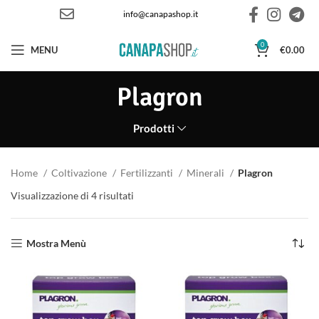
info@canapashop.it
0
MENU
€
0.00
Plagron
Prodotti
Home
Coltivazione
Fertilizzanti
Minerali
Plagron
Visualizzazione di 4 risultati
Ordina in base al più recente
Mostra Menù