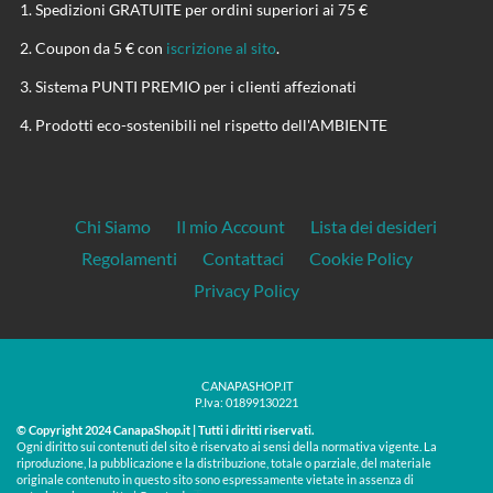
Spedizioni GRATUITE per ordini superiori ai 75 €
Coupon da 5 € con
iscrizione al sito
.
Sistema PUNTI PREMIO per i clienti affezionati
Prodotti eco-sostenibili nel rispetto dell'AMBIENTE
Chi Siamo
Il mio Account
Lista dei desideri
Regolamenti
Contattaci
Cookie Policy
Privacy Policy
CANAPASHOP.IT
P.Iva: 01899130221
© Copyright 2024 CanapaShop.it | Tutti i diritti riservati.
Ogni diritto sui contenuti del sito è riservato ai sensi della normativa vigente. La
riproduzione, la pubblicazione e la distribuzione, totale o parziale, del materiale
originale contenuto in questo sito sono espressamente vietate in assenza di