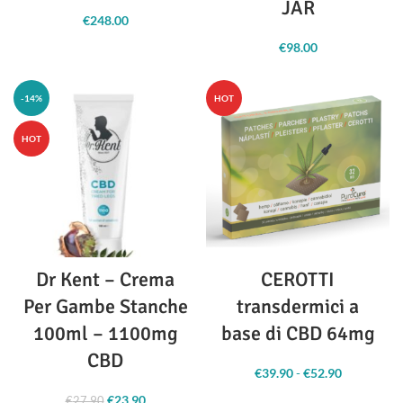
JAR
€
248.00
€
98.00
-14%
HOT
HOT
Dr Kent – Crema
CEROTTI
Per Gambe Stanche
transdermici a
100ml – 1100mg
base di CBD 64mg
CBD
€
39.90
-
€
52.90
Fascia
di
€
23.90
Il prezzo
Il prezzo
€
27.90