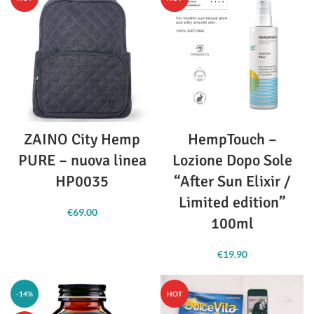
ZAINO City Hemp
HempTouch –
PURE – nuova linea
Lozione Dopo Sole
HP0035
“After Sun Elixir /
Limited edition”
€
69.00
100ml
€
19.90
-14%
HOT