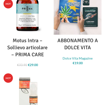
HOT
Motus Intra –
ABBONAMENTO A
Sollievo articolare
DOLCE VITA
– PRIMA CARE
Dolce Vita Magazine
€
19.00
€
29.00
Il prezzo
Il prezzo
€
33.90
originale era:
attuale è:
€33.90.
€29.00.
HOT