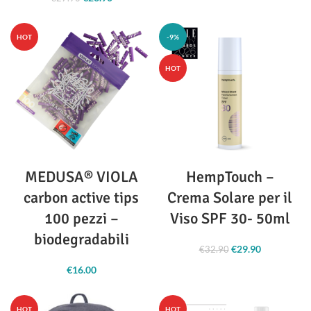
prezzo:
originale era:
attuale è:
da
€27.90.
€23.90.
€39.90 a
HOT
-9%
€52.90
HOT
MEDUSA® VIOLA
HempTouch –
carbon active tips
Crema Solare per il
100 pezzi –
Viso SPF 30- 50ml
biodegradabili
€
29.90
Il prezzo
Il prezzo
€
32.90
originale era:
attuale è:
€
16.00
€32.90.
€29.90.
HOT
HOT