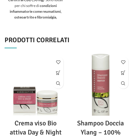
prezzo:
per chi soffre di
condizioni
da
infiammatorie come reumatismi,
€29.90 a
osteoartrite e fibromialgia,
€49.90
nonché di disturbi mentali come
ansia e stress.
Per ottenere il
massimo dei benefici del CBD,
PRODOTTI CORRELATI
senza ingestione. Confezione da
15 unità. Contenuto: 50 mg di
CBD
Crema viso Bio
Shampoo Doccia
attiva Day & Night
Ylang – 100%