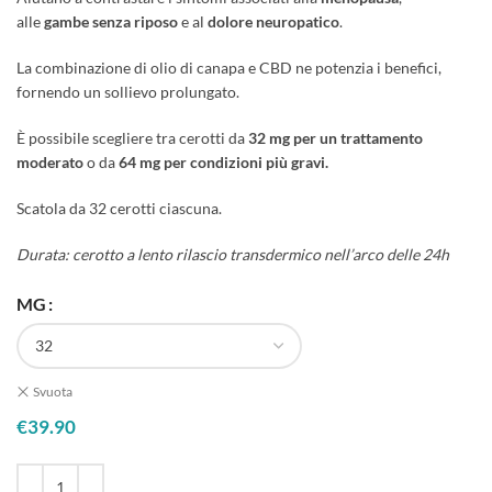
alle
gambe senza riposo
e al
dolore neuropatico
.
La combinazione di olio di canapa e CBD ne potenzia i benefici,
fornendo un sollievo prolungato.
È possibile scegliere tra cerotti da
32 mg per un trattamento
moderato
o da
64 mg per condizioni più gravi.
Scatola da 32 cerotti ciascuna.
Durata: cerotto a lento rilascio transdermico nell’arco delle 24h
MG
Svuota
€
39.90