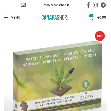
info@canapashop.it
0
MENU
€
0.00
HOT