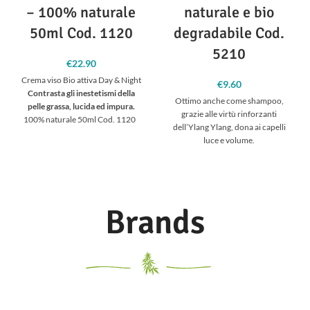
– 100% naturale
naturale e bio
50ml Cod. 1120
degradabile Cod.
5210
€
22.90
Crema viso Bio attiva Day & Night
€
9.60
Contrasta gli inestetismi della
Ottimo anche come shampoo,
pelle grassa, lucida ed impura.
grazie alle virtù rinforzanti
100% naturale 50ml Cod. 1120
dell’Ylang Ylang, dona ai capelli
luce e volume.
Brands