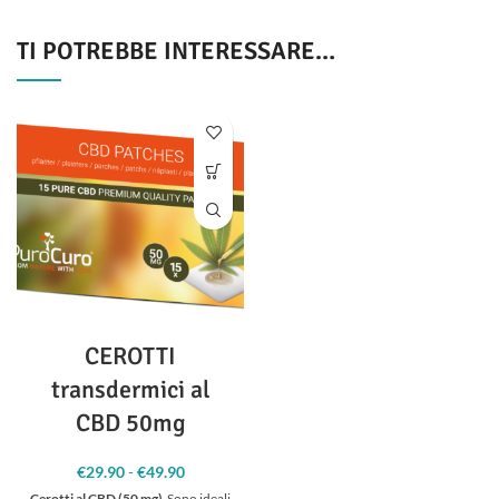
TI POTREBBE INTERESSARE…
CEROTTI
transdermici al
CBD 50mg
€
29.90
-
€
49.90
Fascia
di
Cerotti al CBD (50 mg)
Sono ideali