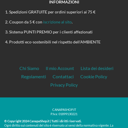
INFORMAZIONI
Spedizioni GRATUITE per ordini superiori ai 75 €
Coupon da 5 € con
iscrizione al sito
.
Sistema PUNTI PREMIO per i clienti affezionati
Prodotti eco-sostenibili nel rispetto dell'AMBIENTE
Chi Siamo
Il mio Account
Lista dei desideri
Regolamenti
Contattaci
Cookie Policy
Privacy Policy
CANAPASHOP.IT
P.Iva: 01899130221
© Copyright 2024 CanapaShop.it | Tutti i diritti riservati.
Ogni diritto sui contenuti del sito è riservato ai sensi della normativa vigente. La