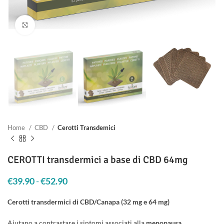
Clicca per ingrandire
Home
CBD
Cerotti Transdemici
CEROTTI transdermici a base di CBD 64mg
€
39.90
-
€
52.90
Fascia di prezzo: da €39.90 a €52.90
Cerotti transdermici di CBD/Canapa (32 mg e 64 mg)
Aiutano a contrastare i sintomi associati alla
menopausa
,