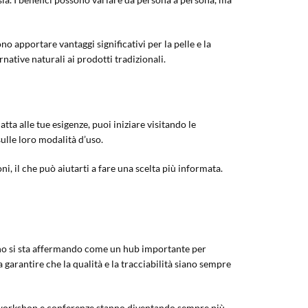
o apportare vantaggi significativi per la pelle e la
ative naturali ai prodotti tradizionali.
atta alle tue esigenze, puoi iniziare visitando le
sulle loro modalità d’uso.
i, il che può aiutarti a fare una scelta più informata.
lano si sta affermando come un hub importante per
 garantire che la qualità e la tracciabilità siano sempre
i, workshop e conferenze stanno diventando sempre più