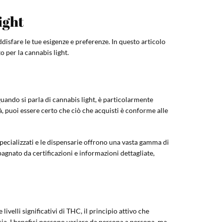
ight
isfare le tue esigenze e preferenze. In questo articolo
o per la cannabis light.
uando si parla di cannabis light, è particolarmente
à, puoi essere certo che ciò che acquisti è conforme alle
i specializzati e le dispensarie offrono una vasta gamma di
pagnato da certificazioni e informazioni dettagliate,
livelli significativi di THC, il principio attivo che
sia. I benefici possono variare da persona a persona, ma