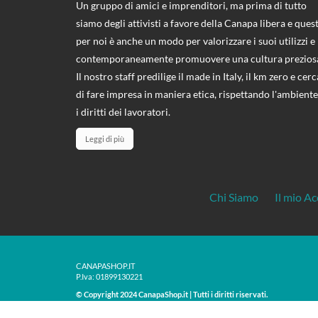
Un gruppo di amici e imprenditori, ma prima di tutto
siamo degli attivisti a favore della Canapa libera e ques
per noi è anche un modo per valorizzare i suoi utilizzi e
contemporaneamente promuovere una cultura prezios
Il nostro staff predilige il made in Italy, il km zero e cerc
di fare impresa in maniera etica, rispettando l'ambiente
i diritti dei lavoratori.
Leggi di più
Chi Siamo
Il mio A
CANAPASHOP.IT
P.Iva: 01899130221
© Copyright 2024 CanapaShop.it | Tutti i diritti riservati.
Ogni diritto sui contenuti del sito è riservato ai sensi della normativa vi
materiale originale contenuto in questo sito sono espressamente vietate