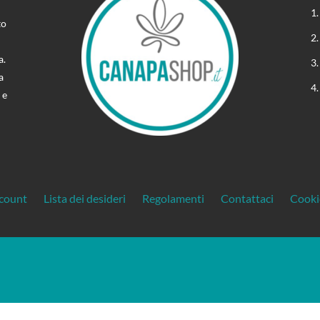
to
a.
a
 e
ccount
Lista dei desideri
Regolamenti
Contattaci
Cooki
gente. La riproduzione, la pubblicazione e la distribuzione, totale o parziale, del
Treos »
 in assenza di autorizzazione scritta | Creato da