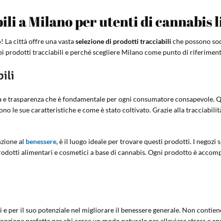
ili a Milano per utenti di cannabis l
o! La città offre una vasta
selezione di prodotti tracciabili
che possono sodd
ei prodotti tracciabili e perché scegliere Milano come punto di riferiment
ili
ezza e trasparenza che è fondamentale per ogni consumatore consapevole. Q
o le sue caratteristiche e come è stato coltivato. Grazie alla tracciabilit
nzione al
benessere
, è il luogo ideale per trovare questi prodotti. I negoz
i prodotti alimentari e cosmetici a base di cannabis. Ogni prodotto è accom
i e per il suo potenziale nel migliorare il benessere generale. Non contiene 
opzione perfetta per chi cerca un modo naturale per alleviare stress e an