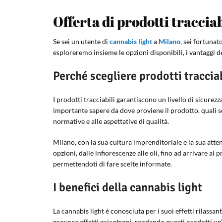
Offerta di prodotti tracciab
Se sei un utente di
cannabis light
a
Milano
, sei fortunat
esploreremo insieme le opzioni disponibili, i vantaggi d
Perché scegliere prodotti tracciab
I prodotti tracciabili garantiscono un livello di sicur
importante sapere da dove proviene il prodotto, quali son
normative e alle aspettative di qualità.
Milano, con la sua cultura imprenditoriale e la sua atte
opzioni, dalle infiorescenze alle oli, fino ad arrivare a
permettendoti di fare scelte informate.
I benefici della cannabis light
La cannabis light è conosciuta per i suoi effetti rilassant
provoca effetti psicotropi, rendendo questi prodotti un’