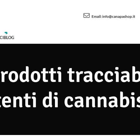
Email:
info@canapashop.it
CI
BLOG
prodotti tracciab
enti di cannabi