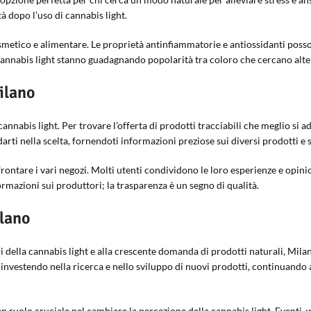
à dopo l’uso di cannabis light.
osmetico e alimentare. Le proprietà antinfiammatorie e antiossidanti posson
cannabis light stanno guadagnando popolarità tra coloro che cercano altern
ilano
annabis light. Per trovare l’offerta di prodotti tracciabili che meglio si ad
darti nella scelta, fornendoti informazioni preziose sui diversi prodotti e 
rontare i vari negozi. Molti utenti condividono le loro esperienze e opinion
ormazioni sui produttori; la trasparenza è un segno di qualità.
ilano
i della cannabis light e alla crescente domanda di prodotti naturali, Mi
 investendo nella ricerca e nello sviluppo di nuovi prodotti, continuando a
un ruolo cruciale nel cambiare la percezione della cannabis light. Event