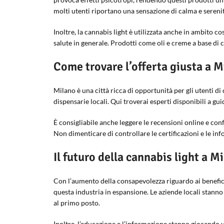
molti utenti riportano una sensazione di calma e serenit
Inoltre, la cannabis light è utilizzata anche in ambito c
salute in generale. Prodotti come oli e creme a base di 
Come trovare l’offerta giusta a M
Milano è una città ricca di opportunità per gli utenti di c
dispensarie locali. Qui troverai esperti disponibili a gui
È consigliabile anche leggere le recensioni online e conf
Non dimenticare di controllare le certificazioni e le inf
Il futuro della cannabis light a M
Con l’aumento della consapevolezza riguardo ai benefic
questa industria in espansione. Le aziende locali stanno
al primo posto.
Inoltre, l’educazione e l’informazione stanno giocando 