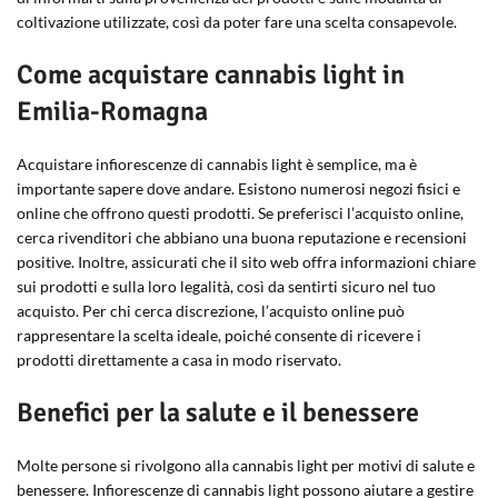
coltivazione utilizzate, così da poter fare una scelta consapevole.
Come acquistare cannabis light in
Emilia-Romagna
Acquistare infiorescenze di cannabis light è semplice, ma è
importante sapere dove andare. Esistono numerosi negozi fisici e
online che offrono questi prodotti. Se preferisci l’acquisto online,
cerca rivenditori che abbiano una buona reputazione e recensioni
positive. Inoltre, assicurati che il sito web offra informazioni chiare
sui prodotti e sulla loro legalità, così da sentirti sicuro nel tuo
acquisto. Per chi cerca discrezione, l’acquisto online può
rappresentare la scelta ideale, poiché consente di ricevere i
prodotti direttamente a casa in modo riservato.
Benefici per la salute e il benessere
Molte persone si rivolgono alla cannabis light per motivi di salute e
benessere. Infiorescenze di cannabis light possono aiutare a gestire