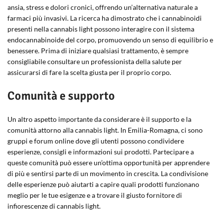
ansia, stress e dolori cronici, offrendo un’alternativa naturale a
farmaci più invasivi. La ricerca ha dimostrato che i cannabinoidi
presenti nella cannabis light possono interagire con il sistema
endocannabinoide del corpo, promuovendo un senso di equilibrio e
benessere. Prima di iniziare qualsiasi trattamento, è sempre
consigliabile consultare un professionista della salute per
assicurarsi di fare la scelta giusta per il proprio corpo.
Comunità e supporto
Un altro aspetto importante da considerare è il supporto e la
comunità attorno alla cannabis light. In Emilia-Romagna, ci sono
gruppi e forum online dove gli utenti possono condividere
esperienze, consigli e informazioni sui prodotti. Partecipare a
queste comunità può essere un’ottima opportunità per apprendere
di più e sentirsi parte di un movimento in crescita. La condivisione
delle esperienze può aiutarti a capire quali prodotti funzionano
meglio per le tue esigenze e a trovare il giusto fornitore di
infiorescenze di cannabis light.