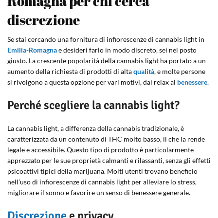
Romagna per chi cerca
discrezione
Se stai cercando una fornitura di infiorescenze di cannabis light in
Emilia-Romagna
e desideri farlo in modo discreto, sei nel posto
giusto. La crescente popolarità della cannabis light ha portato a un
aumento della richiesta di prodotti di alta
qualità
, e molte persone
si rivolgono a questa opzione per vari motivi, dal relax al
benessere
.
Perché scegliere la cannabis light?
La cannabis light, a differenza della cannabis tradizionale, è
caratterizzata da un contenuto di THC molto basso, il che la rende
legale e accessibile. Questo tipo di prodotto è particolarmente
apprezzato per le sue proprietà calmanti e rilassanti, senza gli effetti
psicoattivi tipici della marijuana. Molti utenti trovano beneficio
nell’uso di infiorescenze di cannabis light per alleviare lo stress,
migliorare il sonno e favorire un senso di benessere generale.
Discrezione
e privacy