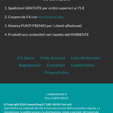
Spedizioni GRATUITE per ordini superiori ai 75 €
Coupon da 5 € con
iscrizione al sito
.
Sistema PUNTI PREMIO per i clienti affezionati
Prodotti eco-sostenibili nel rispetto dell'AMBIENTE
Chi Siamo
Il mio Account
Lista dei desideri
Regolamenti
Contattaci
Cookie Policy
Privacy Policy
CANAPASHOP.IT
P.Iva: 01899130221
© Copyright 2024 CanapaShop.it | Tutti i diritti riservati.
Ogni diritto sui contenuti del sito è riservato ai sensi della normativa vigente. La
riproduzione, la pubblicazione e la distribuzione, totale o parziale, del materiale