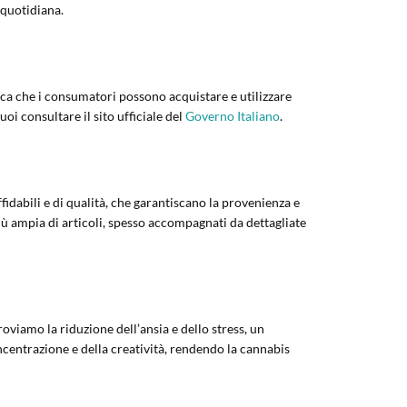
 quotidiana.
ifica che i consumatori possono acquistare e utilizzare
oi consultare il sito ufficiale del
Governo Italiano
.
fidabili e di qualità, che garantiscano la provenienza e
iù ampia di articoli, spesso accompagnati da dettagliate
oviamo la riduzione dell’ansia e dello stress, un
centrazione e della creatività, rendendo la cannabis