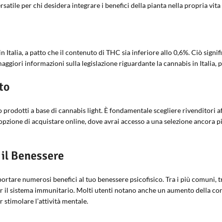
rsatile per chi desidera integrare i benefici della pianta nella propria vita
in Italia, a patto che il contenuto di THC sia inferiore allo 0,6%. Ciò sign
ggiori informazioni sulla legislazione riguardante la cannabis in Italia, pu
to
 prodotti a base di cannabis light. È fondamentale scegliere rivenditori af
’opzione di acquistare online, dove avrai accesso a una selezione ancora p
 il Benessere
ortare numerosi benefici al tuo benessere psicofisico. Tra i più comuni, tr
r il sistema immunitario. Molti utenti notano anche un aumento della con
r stimolare l’attività mentale.