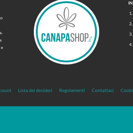
I
to
a.
a
 e
ccount
Lista dei desideri
Regolamenti
Contattaci
Cooki