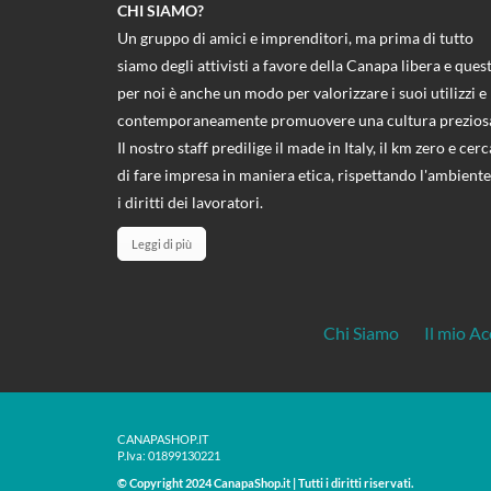
CHI SIAMO?
Un gruppo di amici e imprenditori, ma prima di tutto
siamo degli attivisti a favore della Canapa libera e ques
per noi è anche un modo per valorizzare i suoi utilizzi e
contemporaneamente promuovere una cultura prezios
Il nostro staff predilige il made in Italy, il km zero e cerc
di fare impresa in maniera etica, rispettando l'ambiente
i diritti dei lavoratori.
Leggi di più
Chi Siamo
Il mio A
CANAPASHOP.IT
P.Iva: 01899130221
© Copyright 2024 CanapaShop.it | Tutti i diritti riservati.