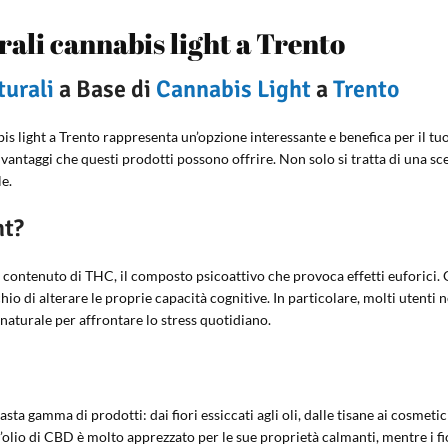
rali cannabis light a Trento
turali
a Base di
Cannabis Light
a
Trento
bis light a Trento rappresenta un’opzione interessante e benefica per il tu
 vantaggi che questi prodotti possono offrire. Non solo si tratta di una s
e.
ht?
 contenuto di THC, il composto psicoattivo che provoca effetti euforici. Gr
schio di alterare le proprie capacità cognitive. In particolare, molti utenti
naturale per affrontare lo stress quotidiano.
sta gamma di prodotti: dai fiori essiccati agli oli, dalle tisane ai cosmeti
’olio di CBD è molto apprezzato per le sue proprietà calmanti, mentre i fi