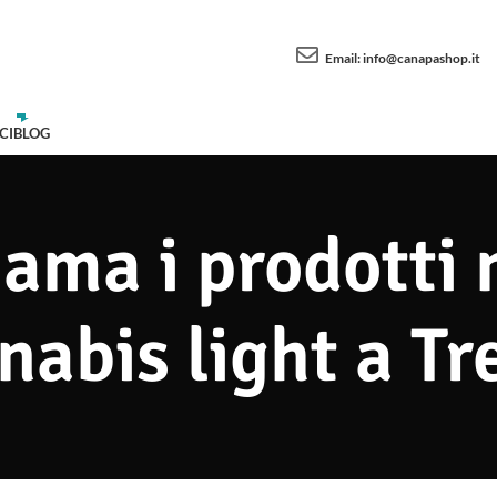
Email:
info@canapashop.it
CI
BLOG
 ama i prodotti 
nabis light a Tr