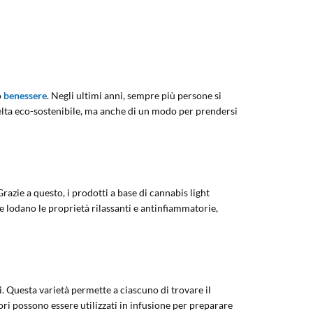
o
benessere
. Negli ultimi anni, sempre più persone si
celta eco-sostenibile, ma anche di un modo per prendersi
azie a questo, i prodotti a base di cannabis light
 ne lodano le proprietà rilassanti e antinfiammatorie,
ci. Questa varietà permette a ciascuno di trovare il
ori possono essere utilizzati in infusione per preparare