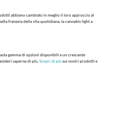
odotti abbiano cambiato in meglio il loro approccio al
lla frenesia della vita quotidiana, la cannabis light a
 vasta gamma di opzioni disponibili e un crescente
esideri saperne di più,
Scopri di più
sui nostri prodotti e