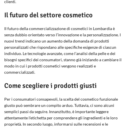
clienti.
Il futuro del settore cosmetico
Il futuro della commercializzazione di cosmetici in Lombardia è
senza dubbio orientato verso l’innovazione e la personalizzazione. I
nuovi trend indicano un aumento della domanda di prodotti
personalizzati che rispondano alle specifiche esigenze di ciascun
individuo. Le tecnologie avanzate, come l’analisi della pelle e dei
bisogni specifici dei consumatori, stanno già iniziando a cambiare il
modo in cui i prodotti cosmetici vengono realizzati e
commercializzati.
Come scegliere i prodotti giusti
Per i consumatori consapevoli, la scelta del cosmetico funzionale
giusto può sembrare un compito arduo. Tuttavia, ci sono alcuni
semplici passi da seguire. Innanzitutto, è importante leggere
attentamente l’etichetta per comprendere gli ingredienti e le loro
proprietà. In secondo luogo, informarsi sulle recensioni e le