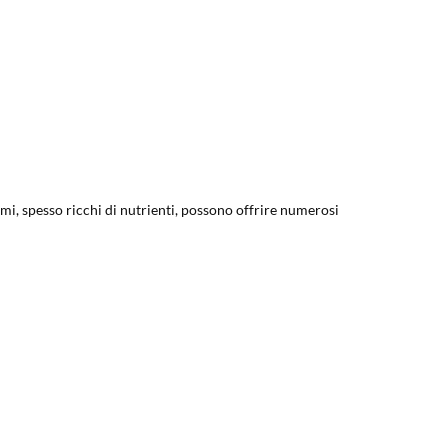
emi, spesso ricchi di nutrienti, possono offrire numerosi