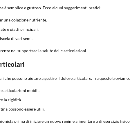
ne è semplice e gustoso. Ecco alcuni suggerimenti pratici:
per una colazione nutriente.
e e piatti principali.
cela di vari semi.
enza nel supportare la salute delle articolazioni.
rticolari
ali che possono aiutare a gestire il dolore articolare. Tra queste troviamo:
e articolazioni mobili.
 la rigidità.
ina possono essere utili.
onista prima di iniziare un nuovo regime alimentare o di esercizio fisico