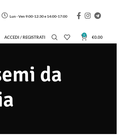
Lun - Ven 9:00-12:30 e 14:00-17:00
0
ACCEDI / REGISTRATI
€
0.00
 semi da
ia