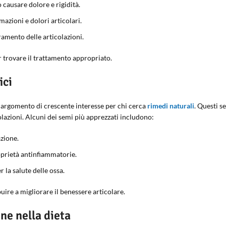
causare dolore e rigidità.
azioni e dolori articolari.
amento delle articolazioni.
er trovare il trattamento appropriato.
ici
n argomento di crescente interesse per chi cerca
rimedi naturali
. Questi s
olazioni. Alcuni dei semi più apprezzati includono:
zione.
oprietà antinfiammatorie.
r la salute delle ossa.
uire a migliorare il benessere articolare.
ne nella dieta