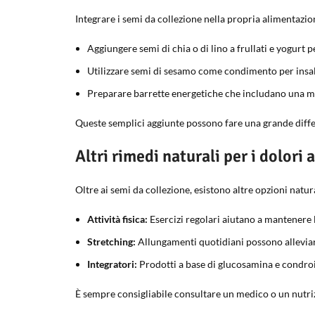
Integrare i semi da collezione nella propria alimentazio
Aggiungere semi di chia o di lino a frullati e yogurt 
Utilizzare semi di sesamo come condimento per insalat
Preparare barrette energetiche che includano una mis
Queste semplici aggiunte possono fare una grande differ
Altri rimedi naturali per i dolori a
Oltre ai semi da collezione, esistono altre opzioni natur
Attività fisica:
Esercizi regolari aiutano a mantenere l
Stretching:
Allungamenti quotidiani possono alleviare
Integratori:
Prodotti a base di glucosamina e condroit
È sempre consigliabile consultare un medico o un nutrizi