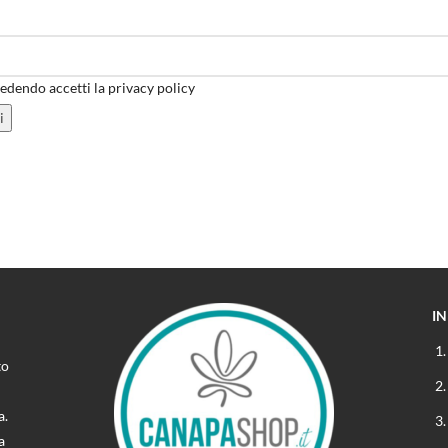
dendo accetti la privacy policy
I
to
a.
a