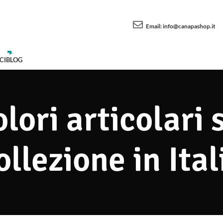
Email:
info@canapashop.it
CI
BLOG
olori articolari
ollezione in Ital