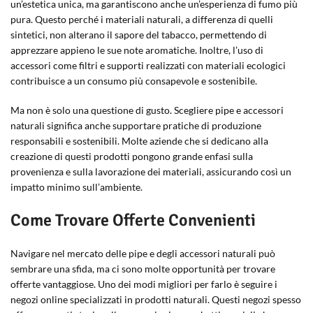
un’estetica unica, ma garantiscono anche un’esperienza di fumo più
pura. Questo perché i materiali naturali, a differenza di quelli
sintetici, non alterano il sapore del tabacco, permettendo di
apprezzare appieno le sue note aromatiche. Inoltre, l’uso di
accessori come filtri e supporti realizzati con materiali ecologici
contribuisce a un consumo più consapevole e sostenibile.
Ma non è solo una questione di gusto. Scegliere pipe e accessori
naturali significa anche supportare pratiche di produzione
responsabili e sostenibili. Molte aziende che si dedicano alla
creazione di questi prodotti pongono grande enfasi sulla
provenienza e sulla lavorazione dei materiali, assicurando così un
impatto minimo sull’ambiente.
Come Trovare Offerte Convenienti
Navigare nel mercato delle pipe e degli accessori naturali può
sembrare una sfida, ma ci sono molte opportunità per trovare
offerte vantaggiose. Uno dei modi migliori per farlo è seguire i
negozi online specializzati in prodotti naturali. Questi negozi spesso