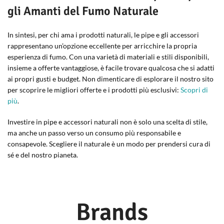
gli Amanti del Fumo Naturale
In sintesi, per chi ama i prodotti naturali, le pipe e gli accessori
rappresentano un’opzione eccellente per arricchire la propria
esperienza di fumo. Con una varietà di materiali e stili disponibili,
insieme a offerte vantaggiose, è facile trovare qualcosa che si adatti
ai propri gusti e budget. Non dimenticare di esplorare il nostro sito
per scoprire le migliori offerte e i prodotti più esclusivi:
Scopri di
più
.
Investire in pipe e accessori naturali non è solo una scelta di stile,
ma anche un passo verso un consumo più responsabile e
consapevole. Scegliere il naturale è un modo per prendersi cura di
sé e del nostro pianeta.
Brands