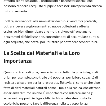
offrono sconti stagionali, promozioni e pacchetti speciali che
possono rendere l’acquisto di pipe e accessori un’esperienza ancora
più conveniente.
Inoltre, iscrivendoti alle newsletter dei tuoi rivenditori preferiti,
potrai ricevere aggiornamenti su nuove collezioni e offerte
esclusive. Non dimenticare che molti siti web offrono anche
programmi di fidelizzazione, consentendoti di accumulare punti su
ogni acquisto, che potrai poi utilizzare per ottenere sconti futuri.
La Scelta dei Materiali e la Loro
Importanza
Quando si tratta di pipe, i materiali sono tutto. Le pipe in legno di
briar, per esempio, sono tra le più popolari per la loro capacità di
resistere al calore e per la loro durata. Tuttavia, ci sono anche pipe
fatte di altri materiali naturali come il mais o la radica, che offrono
esperienze di fumo uniche. È importante considerare anche gli
accessori: supporti in legno, filtri in fibra naturale e custodie
ecologiche possono fare la differenza nella tua esperienza