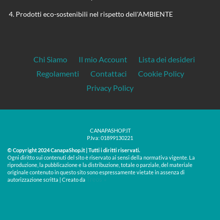
Prodotti eco-sostenibili nel rispetto dell'AMBIENTE
Chi Siamo
Il mio Account
Lista dei desideri
Regolamenti
Contattaci
Cookie Policy
Privacy Policy
CANAPASHOP.IT
P.Iva: 01899130221
© Copyright 2024 CanapaShop.it | Tutti i diritti riservati.
Ogni diritto sui contenuti del sito è riservato ai sensi della normativa vigente. La
riproduzione, la pubblicazione e la distribuzione, totale o parziale, del materiale
originale contenuto in questo sito sono espressamente vietate in assenza di
Treos »
autorizzazione scritta | Creato da