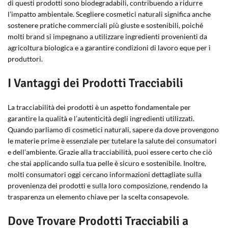
di questi prodotti sono biodegradabili, contribuendo a ridurre
l’impatto ambientale. Scegliere cosmetici naturali significa anche
sostenere pratiche commerciali più giuste e sostenibili, poiché
molti brand si impegnano a utilizzare ingredienti provenienti da
agricoltura biologica e a garantire condizioni di lavoro eque per i
produttori.
I Vantaggi dei Prodotti Tracciabili
La tracciabilità dei prodotti è un aspetto fondamentale per
garantire la qualità e l’autenticità degli ingredienti utilizzati.
Quando parliamo di cosmetici naturali, sapere da dove provengono
le materie prime è essenziale per tutelare la salute dei consumatori
e dell’ambiente. Grazie alla tracciabilità, puoi essere certo che ciò
che stai applicando sulla tua pelle è sicuro e sostenibile. Inoltre,
molti consumatori oggi cercano informazioni dettagliate sulla
provenienza dei prodotti e sulla loro composizione, rendendo la
trasparenza un elemento chiave per la scelta consapevole.
Dove Trovare Prodotti Tracciabili a