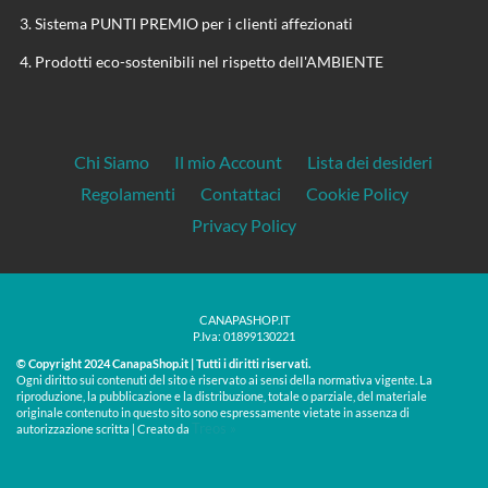
Sistema PUNTI PREMIO per i clienti affezionati
Prodotti eco-sostenibili nel rispetto dell'AMBIENTE
Chi Siamo
Il mio Account
Lista dei desideri
Regolamenti
Contattaci
Cookie Policy
Privacy Policy
CANAPASHOP.IT
P.Iva: 01899130221
© Copyright 2024 CanapaShop.it | Tutti i diritti riservati.
Ogni diritto sui contenuti del sito è riservato ai sensi della normativa vigente. La
riproduzione, la pubblicazione e la distribuzione, totale o parziale, del materiale
originale contenuto in questo sito sono espressamente vietate in assenza di
Treos »
autorizzazione scritta | Creato da