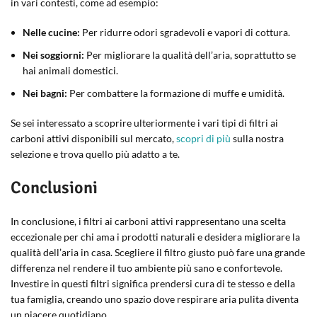
in vari contesti, come ad esempio:
Nelle cucine:
Per ridurre odori sgradevoli e vapori di cottura.
Nei soggiorni:
Per migliorare la qualità dell’aria, soprattutto se
hai animali domestici.
Nei bagni:
Per combattere la formazione di muffe e umidità.
Se sei interessato a scoprire ulteriormente i vari tipi di filtri ai
carboni attivi disponibili sul mercato,
scopri di più
sulla nostra
selezione e trova quello più adatto a te.
Conclusioni
In conclusione, i filtri ai carboni attivi rappresentano una scelta
eccezionale per chi ama i prodotti naturali e desidera migliorare la
qualità dell’aria in casa. Scegliere il filtro giusto può fare una grande
differenza nel rendere il tuo ambiente più sano e confortevole.
Investire in questi filtri significa prendersi cura di te stesso e della
tua famiglia, creando uno spazio dove respirare aria pulita diventa
un piacere quotidiano.