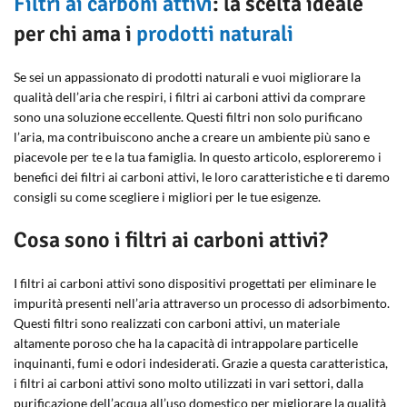
Filtri ai carboni attivi
: la scelta ideale
per chi ama i
prodotti naturali
Se sei un appassionato di prodotti naturali e vuoi migliorare la
qualità dell’aria che respiri, i filtri ai carboni attivi da comprare
sono una soluzione eccellente. Questi filtri non solo purificano
l’aria, ma contribuiscono anche a creare un ambiente più sano e
piacevole per te e la tua famiglia. In questo articolo, esploreremo i
benefici dei filtri ai carboni attivi, le loro caratteristiche e ti daremo
consigli su come scegliere i migliori per le tue esigenze.
Cosa sono i filtri ai carboni attivi?
I filtri ai carboni attivi sono dispositivi progettati per eliminare le
impurità presenti nell’aria attraverso un processo di adsorbimento.
Questi filtri sono realizzati con carboni attivi, un materiale
altamente poroso che ha la capacità di intrappolare particelle
inquinanti, fumi e odori indesiderati. Grazie a questa caratteristica,
i filtri ai carboni attivi sono molto utilizzati in vari settori, dalla
purificazione dell’acqua all’uso domestico per migliorare la qualità