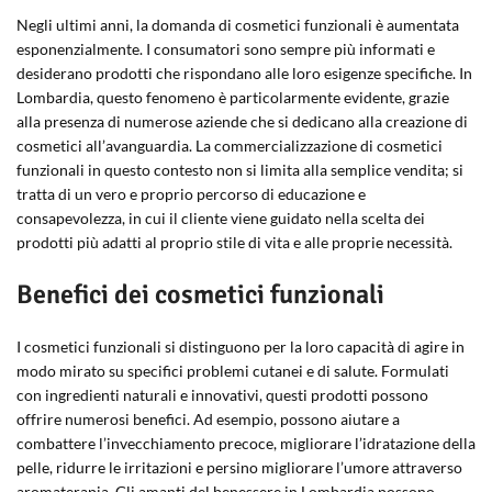
Negli ultimi anni, la domanda di cosmetici funzionali è aumentata
esponenzialmente. I consumatori sono sempre più informati e
desiderano prodotti che rispondano alle loro esigenze specifiche. In
Lombardia, questo fenomeno è particolarmente evidente, grazie
alla presenza di numerose aziende che si dedicano alla creazione di
cosmetici all’avanguardia. La commercializzazione di cosmetici
funzionali in questo contesto non si limita alla semplice vendita; si
tratta di un vero e proprio percorso di educazione e
consapevolezza, in cui il cliente viene guidato nella scelta dei
prodotti più adatti al proprio stile di vita e alle proprie necessità.
Benefici dei cosmetici funzionali
I cosmetici funzionali si distinguono per la loro capacità di agire in
modo mirato su specifici problemi cutanei e di salute. Formulati
con ingredienti naturali e innovativi, questi prodotti possono
offrire numerosi benefici. Ad esempio, possono aiutare a
combattere l’invecchiamento precoce, migliorare l’idratazione della
pelle, ridurre le irritazioni e persino migliorare l’umore attraverso
aromaterapia. Gli amanti del benessere in Lombardia possono