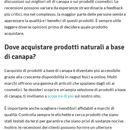
discussioni sui migliori oli di canapa o sui prodotti cosmetici. Le
recensioni possono variare da esperienze straordinarie a feedback
più critici, ma nel complesso, la maggior parte delle persone sembra
apprezzare la qualità e i benefici di questi prodotti. È sempre utile
leggere diverse opinioni prima di decidere quale prodotto
acquistare.
Dove acquistare prodotti naturali a base
di canapa?
L’acquisto di prodotti a base di canapa è diventato più accessibile
grazie alla crescente disponibilità in negozi fisici e online. Molti
marchi offrono una gamma di articoli che spaziano dagli oli ai
cosmetici. Se desideri scoprire un’ampia selezione di prodotti a base
di canapa, ti invitiamo a
scoprire di più
sul nostro sito.
È importante anche scegliere rivenditori affidabili e marchi di
qualità. Controlla sempre le etichette e cerca prodotti che siano
stati testati da terzi per garantire che siano privi di sostanze nocive.
Inoltre, le recensioni dei clienti possono fornire un ulteriore