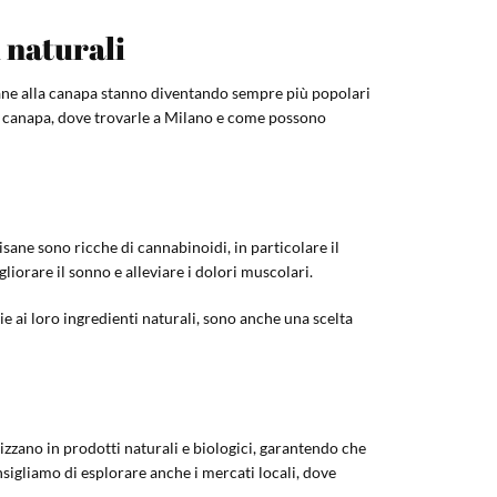
i naturali
tisane alla canapa stanno diventando sempre più popolari
lla canapa, dove trovarle a Milano e come possono
isane sono ricche di cannabinoidi, in particolare il
liorare il sonno e alleviare i dolori muscolari.
e ai loro ingredienti naturali, sono anche una scelta
alizzano in prodotti naturali e biologici, garantendo che
onsigliamo di esplorare anche i mercati locali, dove