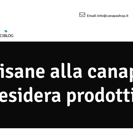
Email:
info@canapashop.it
CI
BLOG
tisane alla can
esidera prodott