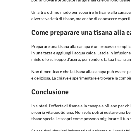
Un altro ottimo modo per scoprire le tisane alla canapa 
diverse varietà di tisane, ma anche di conoscere esperti 
Come preparare una tisana alla c
Preparare una tisana alla canapa è un processo semplice e
in una tazza e aggiungi l’acqua calda. Lascia in infusion
miele o lo sciroppo d’acero, per rendere la tua tisana a
Non dimenticare che la tisana alla canapa può essere pe
e deliziosa. La chiave è sperimentare e trovare la combin
Conclusione
In sintesi, l’offerta di tisane alla canapa a Milano per 
propria vita quotidiana. Non solo potrai gustare una be
tisane speciali e scopri come possono migliorare il tuo s
Se desideri ulteriori informazioni e risorse sui prodotti 