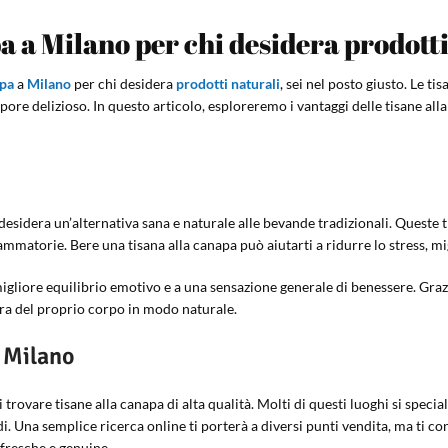
pa a Milano per chi desidera prodott
apa
a
Milano
per chi desidera
prodotti naturali
, sei nel posto giusto. Le 
apore delizioso. In questo articolo, esploreremo i vantaggi delle tisane a
desidera un’alternativa sana e naturale alle bevande tradizionali. Queste t
ammatorie. Bere una tisana alla canapa può aiutarti a ridurre lo stress, mig
migliore equilibrio emotivo e a una sensazione generale di benessere. Grazi
ura del proprio corpo in modo naturale.
a Milano
 trovare tisane alla canapa di alta qualità. Molti di questi luoghi si speci
di. Una semplice ricerca online ti porterà a diversi punti vendita, ma ti c
 fresche e genuine.