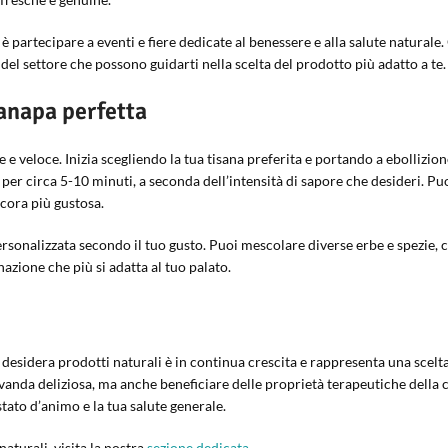
è partecipare a eventi e fiere dedicate al benessere e alla salute natural
del settore che possono guidarti nella scelta del prodotto più adatto a te.
anapa perfetta
 veloce. Inizia scegliendo la tua tisana preferita e portando a ebollizione
e per circa 5-10 minuti, a seconda dell’intensità di sapore che desideri. P
ncora più gustosa.
rsonalizzata secondo il tuo gusto. Puoi mescolare diverse erbe e spezie, 
azione che più si adatta al tuo palato.
chi desidera prodotti naturali è in continua crescita e rappresenta una scelt
vanda deliziosa, ma anche beneficiare delle proprietà terapeutiche della
tato d’animo e la tua salute generale.
naturali, visita la nostra
sezione dedicata
.