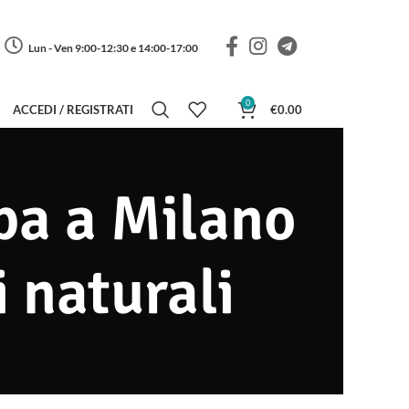
Lun - Ven 9:00-12:30 e 14:00-17:00
0
ACCEDI / REGISTRATI
€
0.00
apa a Milano
i naturali