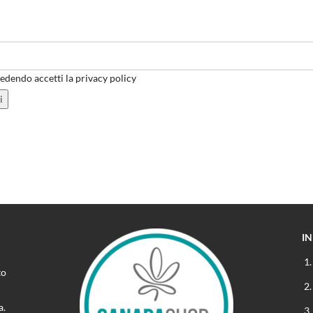
dendo accetti la privacy policy
I
to
a.