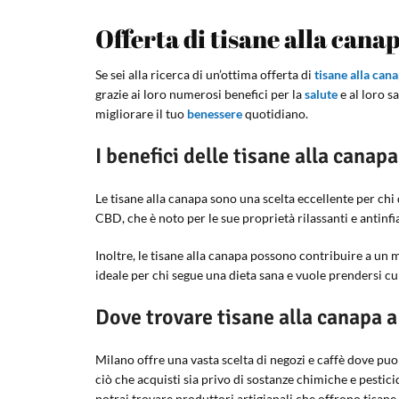
Offerta di tisane alla cana
Se sei alla ricerca di un’ottima offerta di
tisane alla can
grazie ai loro numerosi benefici per la
salute
e al loro s
migliorare il tuo
benessere
quotidiano.
I benefici delle tisane alla canapa
Le tisane alla canapa sono una scelta eccellente per chi 
CBD, che è noto per le sue proprietà rilassanti e antinfi
Inoltre, le tisane alla canapa possono contribuire a un 
ideale per chi segue una dieta sana e vuole prendersi c
Dove trovare tisane alla canapa 
Milano offre una vasta scelta di negozi e caffè dove puoi
ciò che acquisti sia privo di sostanze chimiche e pestici
potrai trovare produttori artigianali che offrono tisane