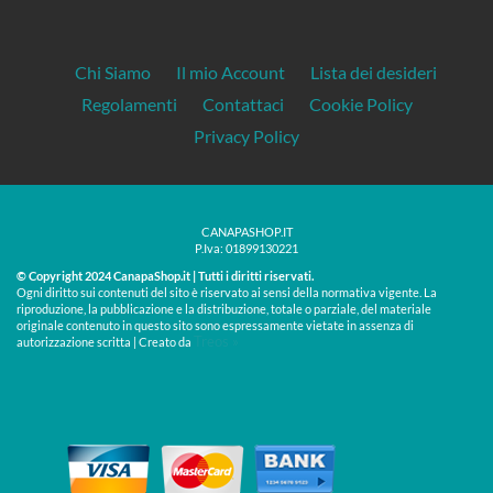
Chi Siamo
Il mio Account
Lista dei desideri
Regolamenti
Contattaci
Cookie Policy
Privacy Policy
CANAPASHOP.IT
P.Iva: 01899130221
© Copyright 2024 CanapaShop.it | Tutti i diritti riservati.
Ogni diritto sui contenuti del sito è riservato ai sensi della normativa vigente. La
riproduzione, la pubblicazione e la distribuzione, totale o parziale, del materiale
originale contenuto in questo sito sono espressamente vietate in assenza di
Treos »
autorizzazione scritta | Creato da