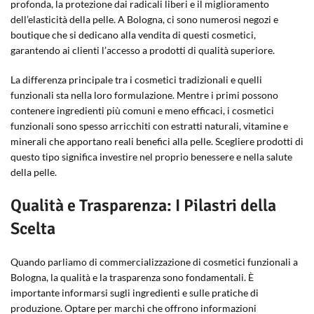
profonda, la protezione dai radicali liberi e il miglioramento
dell’elasticità della pelle. A Bologna, ci sono numerosi negozi e
boutique che si dedicano alla vendita di questi cosmetici,
garantendo ai clienti l’accesso a prodotti di qualità superiore.
La differenza principale tra i cosmetici tradizionali e quelli
funzionali sta nella loro formulazione. Mentre i primi possono
contenere ingredienti più comuni e meno efficaci, i cosmetici
funzionali sono spesso arricchiti con estratti naturali, vitamine e
minerali che apportano reali benefici alla pelle. Scegliere prodotti di
questo tipo significa investire nel proprio benessere e nella salute
della pelle.
Qualità e Trasparenza: I Pilastri della
Scelta
Quando parliamo di commercializzazione di cosmetici funzionali a
Bologna, la qualità e la trasparenza sono fondamentali. È
importante informarsi sugli ingredienti e sulle pratiche di
produzione. Optare per marchi che offrono informazioni