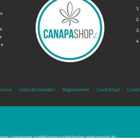
to
a.
a
 e
ccount
Lista dei desideri
Regolamenti
Contattaci
Cooki
gente. La riproduzione, la pubblicazione e la distribuzione, totale o parziale, del