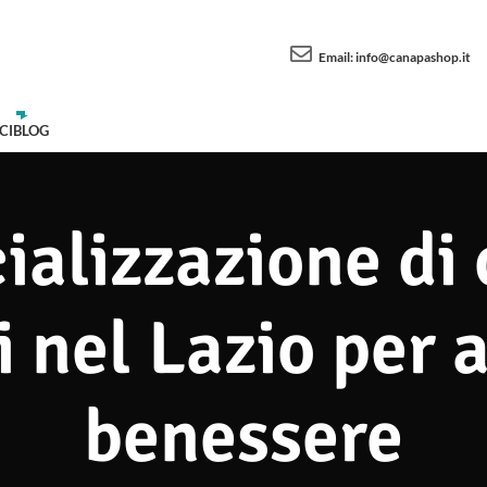
Email:
info@canapashop.it
CI
BLOG
alizzazione di 
i nel Lazio per 
benessere