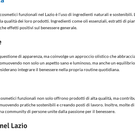
tà
metici funzionali nel Lazio è l’uso di ingredienti naturali e sostenibili. 
a qualità dei loro prodotti. Ingredienti come oli essenziali, estratti di p
he effetti positivi sul benessere generale.
e
a questione di apparenza, ma coinvolge un approccio olistico che abbraccia
promuovendo non solo un aspetto sano e luminoso, ma anche un equilibrio 
esiderano integrare il benessere nella propria routine quotidiana.
 cosmetici funzionali non solo offrono prodotti di alta qualità, ma contri
omuovendo pratiche sostenibili e creando posti di lavoro. Inoltre, molte d
na community di persone unite dalla passione per il benessere.
 nel Lazio