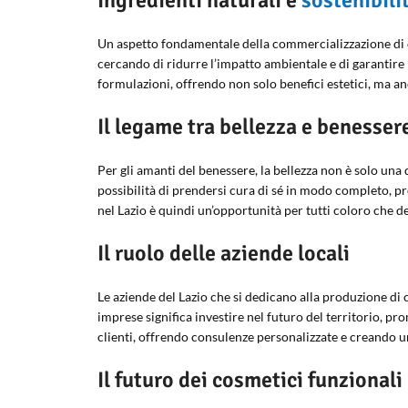
Ingredienti naturali e
sostenibili
Un aspetto fondamentale della commercializzazione di cos
cercando di ridurre l’impatto ambientale e di garantire l
formulazioni, offrendo non solo benefici estetici, ma anc
Il legame tra bellezza e benesser
Per gli amanti del benessere, la bellezza non è solo un
possibilità di prendersi cura di sé in modo completo, 
nel Lazio è quindi un’opportunità per tutti coloro che d
Il ruolo delle aziende locali
Le aziende del Lazio che si dedicano alla produzione di
imprese significa investire nel futuro del territorio, pr
clienti, offrendo consulenze personalizzate e creando u
Il futuro dei cosmetici funzionali