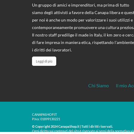
Un gruppo di amici e imprenditori, ma prima di tutto
siamo degli attivisti a favore della Canapa libera e ques
per noi è anche un modo per valorizzare i suoi utilizzi e
contemporaneamente promuovere una cultura prezios
Il nostro staff predilige il made in Italy, il km zero e cerc
di fare impresa in maniera etica, rispettando l'ambiente
i diritti dei lavoratori.
Leggi di più
Chi Siamo
Il mio A
CANAPASHOP.IT
P.Iva: 01899130221
© Copyright 2024 CanapaShop.it | Tutti i diritti riservati.
Ogni diritto sui contenuti del sito è riservato ai sensi della normativa vi