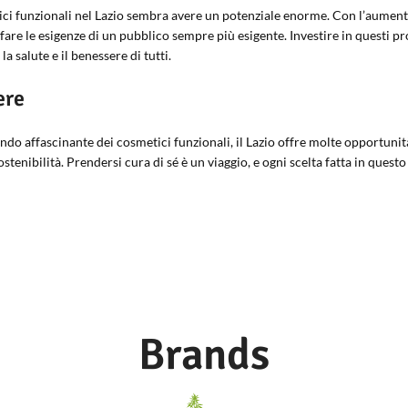
i funzionali nel Lazio sembra avere un potenziale enorme. Con l’aumento 
are le esigenze di un pubblico sempre più esigente. Investire in questi pr
 salute e il benessere di tutti.
ere
do affascinante dei cosmetici funzionali, il Lazio offre molte opportunità
tenibilità. Prendersi cura di sé è un viaggio, e ogni scelta fatta in quest
Brands