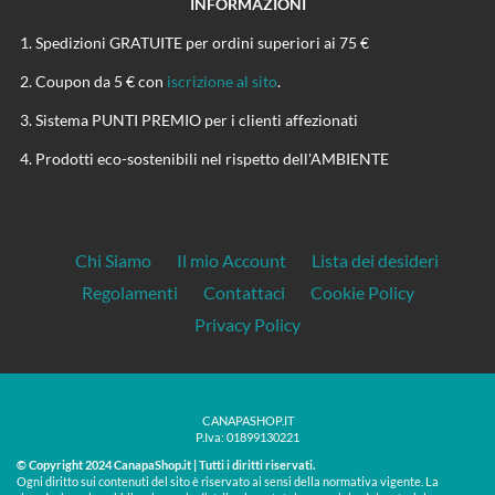
INFORMAZIONI
Spedizioni GRATUITE per ordini superiori ai 75 €
Coupon da 5 € con
iscrizione al sito
.
Sistema PUNTI PREMIO per i clienti affezionati
Prodotti eco-sostenibili nel rispetto dell'AMBIENTE
Chi Siamo
Il mio Account
Lista dei desideri
Regolamenti
Contattaci
Cookie Policy
Privacy Policy
CANAPASHOP.IT
P.Iva: 01899130221
© Copyright 2024 CanapaShop.it | Tutti i diritti riservati.
Ogni diritto sui contenuti del sito è riservato ai sensi della normativa vigente. La