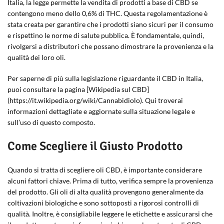
Italia, la legge permette la vendita di prodotti a base di CBD se
contengono meno dello 0,6% di THC. Questa regolamentazione è
stata creata per garantire che i prodotti siano sicuri per il consumo
e rispettino le norme di salute pubblica. È fondamentale, quindi,
rivolgersi a distributori che possano dimostrare la provenienza e la
qualità dei loro oli.
Per saperne di più sulla legislazione riguardante il CBD in Italia,
puoi consultare la pagina [Wikipedia sul CBD]
(https://it.wikipedia.org/wiki/Cannabidiolo). Qui troverai
informazioni dettagliate e aggiornate sulla situazione legale e
sull’uso di questo composto.
Come Scegliere il Giusto Prodotto
Quando si tratta di scegliere oli CBD, è importante considerare
alcuni fattori chiave. Prima di tutto, verifica sempre la provenienza
del prodotto. Gli oli di alta qualità provengono generalmente da
coltivazioni biologiche e sono sottoposti a rigorosi controlli di
qualità. Inoltre, è consigliabile leggere le etichette e assicurarsi che