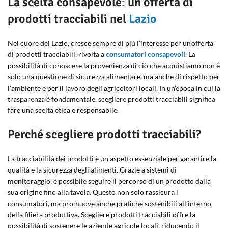
La scelta consapevole: un’offerta di
prodotti tracciabili nel
Lazio
Nel cuore del Lazio, cresce sempre di più l’interesse per un’offerta
di prodotti tracciabili, rivolta a
consumatori consapevoli
. La
possibilità di conoscere la provenienza di ciò che acquistiamo non è
solo una questione di sicurezza alimentare, ma anche di rispetto per
l’ambiente e per il lavoro degli agricoltori locali. In un’epoca in cui la
trasparenza è fondamentale, scegliere prodotti tracciabili significa
fare una scelta etica e responsabile.
Perché scegliere prodotti tracciabili?
La tracciabilità dei prodotti è un aspetto essenziale per garantire la
qualità e la sicurezza degli alimenti. Grazie a sistemi di
monitoraggio, è possibile seguire il percorso di un prodotto dalla
sua origine fino alla tavola. Questo non solo rassicura i
consumatori, ma promuove anche pratiche sostenibili all’interno
della filiera produttiva. Scegliere prodotti tracciabili offre la
possibilità di sostenere le aziende agricole locali, riducendo il