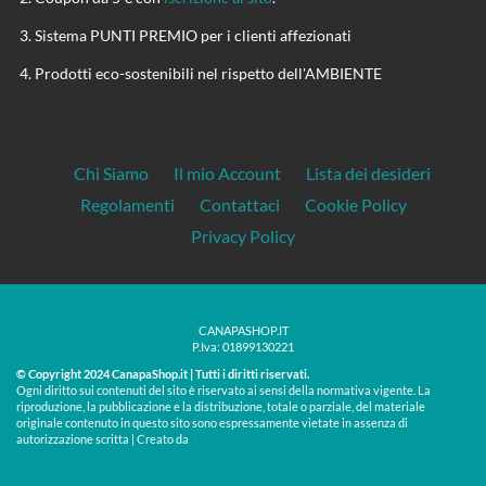
Sistema PUNTI PREMIO per i clienti affezionati
Prodotti eco-sostenibili nel rispetto dell'AMBIENTE
Chi Siamo
Il mio Account
Lista dei desideri
Regolamenti
Contattaci
Cookie Policy
Privacy Policy
CANAPASHOP.IT
P.Iva: 01899130221
© Copyright 2024 CanapaShop.it | Tutti i diritti riservati.
Ogni diritto sui contenuti del sito è riservato ai sensi della normativa vigente. La
riproduzione, la pubblicazione e la distribuzione, totale o parziale, del materiale
originale contenuto in questo sito sono espressamente vietate in assenza di
Treos »
autorizzazione scritta | Creato da