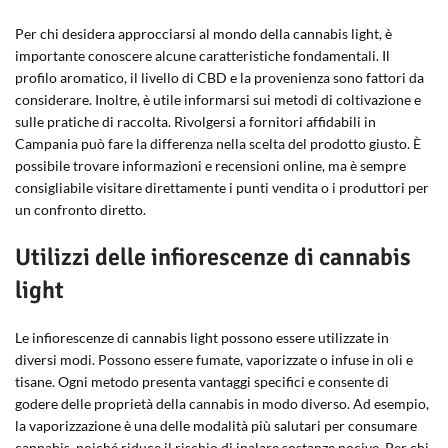
Per chi desidera approcciarsi al mondo della cannabis light, è
importante conoscere alcune caratteristiche fondamentali. Il
profilo aromatico, il livello di CBD e la provenienza sono fattori da
considerare. Inoltre, è utile informarsi sui metodi di coltivazione e
sulle pratiche di raccolta. Rivolgersi a fornitori affidabili in
Campania può fare la differenza nella scelta del prodotto giusto. È
possibile trovare informazioni e recensioni online, ma è sempre
consigliabile visitare direttamente i punti vendita o i produttori per
un confronto diretto.
Utilizzi delle infiorescenze di cannabis
light
Le infiorescenze di cannabis light possono essere utilizzate in
diversi modi. Possono essere fumate, vaporizzate o infuse in oli e
tisane. Ogni metodo presenta vantaggi specifici e consente di
godere delle proprietà della cannabis in modo diverso. Ad esempio,
la vaporizzazione è una delle modalità più salutari per consumare
cannabis, poiché riduce il rischio di inalare sostanze nocive. Per chi