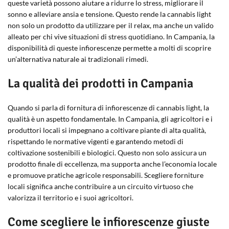
queste varietà possono aiutare a ridurre lo stress, migliorare il
sonno e alleviare ansia e tensione. Questo rende la cannabis light
non solo un prodotto da utilizzare per il relax, ma anche un valido
alleato per chi vive situazioni di stress quotidiano. In Campania, la
disponibilità di queste infiorescenze permette a molti di scoprire
un’alternativa naturale ai tradizionali rimedi.
La qualità dei prodotti in Campania
Quando si parla di fornitura di infiorescenze di cannabis light, la
qualità è un aspetto fondamentale. In Campania, gli agricoltori e i
produttori locali si impegnano a coltivare piante di alta qualità,
rispettando le normative vigenti e garantendo metodi di
coltivazione sostenibili e biologici. Questo non solo assicura un
prodotto finale di eccellenza, ma supporta anche l’economia locale
e promuove pratiche agricole responsabili. Scegliere forniture
locali significa anche contribuire a un circuito virtuoso che
valorizza il territorio e i suoi agricoltori.
Come scegliere le infiorescenze giuste