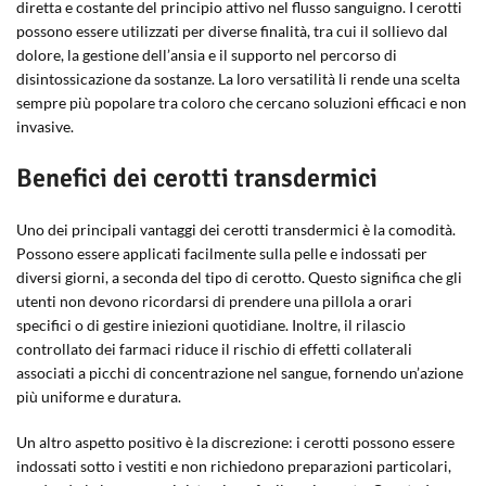
diretta e costante del principio attivo nel flusso sanguigno. I cerotti
possono essere utilizzati per diverse finalità, tra cui il sollievo dal
dolore, la gestione dell’ansia e il supporto nel percorso di
disintossicazione da sostanze. La loro versatilità li rende una scelta
sempre più popolare tra coloro che cercano soluzioni efficaci e non
invasive.
Benefici dei cerotti transdermici
Uno dei principali vantaggi dei cerotti transdermici è la comodità.
Possono essere applicati facilmente sulla pelle e indossati per
diversi giorni, a seconda del tipo di cerotto. Questo significa che gli
utenti non devono ricordarsi di prendere una pillola a orari
specifici o di gestire iniezioni quotidiane. Inoltre, il rilascio
controllato dei farmaci riduce il rischio di effetti collaterali
associati a picchi di concentrazione nel sangue, fornendo un’azione
più uniforme e duratura.
Un altro aspetto positivo è la discrezione: i cerotti possono essere
indossati sotto i vestiti e non richiedono preparazioni particolari,