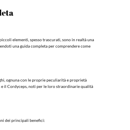
leta
piccoli elementi, spesso trascurati, sono in realtà una
 fornendoti una guida completa per comprendere come
nghi, ognuna con le proprie peculiarità e proprietà
e il Cordyceps, noti per le loro straordinarie qualità
i dei principali benefici: