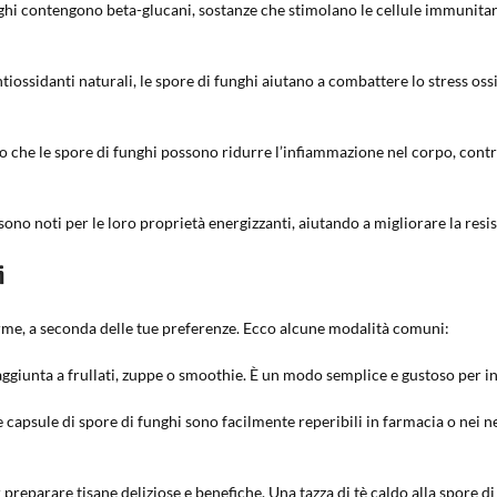
ghi contengono beta-glucani, sostanze che stimolano le cellule immunitari
ntiossidanti naturali, le spore di funghi aiutano a combattere lo stress oss
no che le spore di funghi possono ridurre l’infiammazione nel corpo, contr
o noti per le loro proprietà energizzanti, aiutando a migliorare la resisten
i
orme, a seconda delle tue preferenze. Ecco alcune modalità comuni:
ggiunta a frullati, zuppe o smoothie. È un modo semplice e gustoso per inte
e capsule di spore di funghi sono facilmente reperibili in farmacia o nei ne
 preparare tisane deliziose e benefiche. Una tazza di tè caldo alla spore d