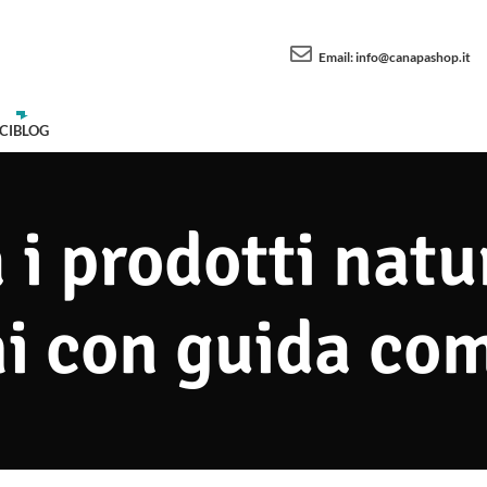
Email:
info@canapashop.it
CI
BLOG
 i prodotti natur
i con guida co