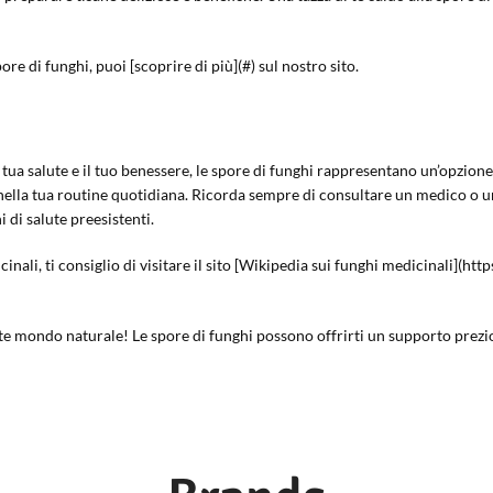
ore di funghi, puoi [scoprire di più](#) sul nostro sito.
a tua salute e il tuo benessere, le spore di funghi rappresentano un’opzion
te nella tua routine quotidiana. Ricorda sempre di consultare un medico o
i di salute preesistenti.
nali, ti consiglio di visitare il sito [Wikipedia sui funghi medicinali](ht
e mondo naturale! Le spore di funghi possono offrirti un supporto prezios