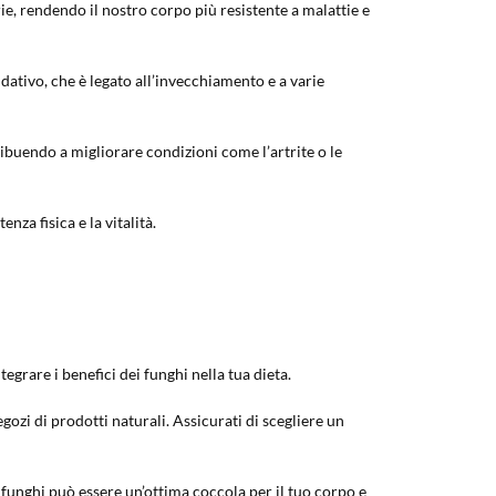
e, rendendo il nostro corpo più resistente a malattie e
idativo, che è legato all’invecchiamento e a varie
ibuendo a migliorare condizioni come l’artrite o le
za fisica e la vitalità.
grare i benefici dei funghi nella tua dieta.
gozi di prodotti naturali. Assicurati di scegliere un
i funghi può essere un’ottima coccola per il tuo corpo e