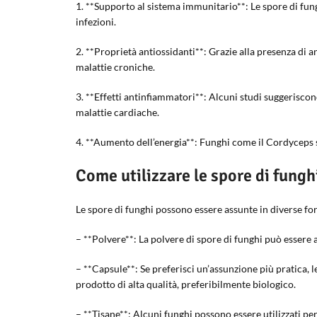
1. **Supporto al sistema immunitario**: Le spore di fun
infezioni.
2. **Proprietà antiossidanti**: Grazie alla presenza di a
malattie croniche.
3. **Effetti antinfiammatori**: Alcuni studi suggerisco
malattie cardiache.
4. **Aumento dell’energia**: Funghi come il Cordyceps son
Come utilizzare le spore di fungh
Le spore di funghi possono essere assunte in diverse f
– **Polvere**: La polvere di spore di funghi può essere a
– **Capsule**: Se preferisci un’assunzione più pratica, l
prodotto di alta qualità, preferibilmente biologico.
– **Tisane**: Alcuni funghi possono essere utilizzati per