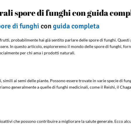
urali spore di funghi con guida comp
ore di funghi
con
guida completa
frutti, probabilmente hai già sentito parlare delle spore di funghi. Questi 
enessere. In questo articolo, esploreremo il mondo delle spore di funghi,
pecialmente per chi ama i prodotti naturali.
i, simili ai semi delle piante. Possono essere trovate in varie specie di fu
riamo generalmente a quelle di funghi medicinali, come il Reishi, il Chaga 
oattivi che possono contribuire a migliorare la salute generale. Ecco alcun