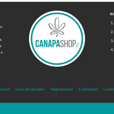
I
to
a.
a
 e
ccount
Lista dei desideri
Regolamenti
Contattaci
Cooki