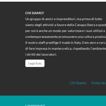
CHI SIAMO?
Un gruppo di amici e imprenditori, ma prima di tutto
siamo degli attivisti a favore della Canapa libera e ques
per noi è anche un modo per valorizzare i suoi utilizzi e
contemporaneamente promuovere una cultura prezios
Il nostro staff predilige il made in Italy, il km zero e cerc
di fare impresa in maniera etica, rispettando l'ambiente
i diritti dei lavoratori.
Leggi di più
Chi Siamo
Il mio A
CANAPASHOP.IT