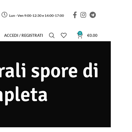
Lun - Ven 9:00-12:30 e 14:00-17:00
0
ACCEDI / REGISTRATI
€
0.00
ali spore di
mpleta