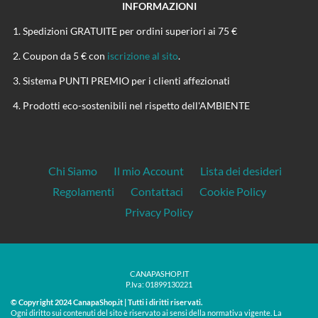
INFORMAZIONI
Spedizioni GRATUITE per ordini superiori ai 75 €
Coupon da 5 € con
iscrizione al sito
.
Sistema PUNTI PREMIO per i clienti affezionati
Prodotti eco-sostenibili nel rispetto dell'AMBIENTE
Chi Siamo
Il mio Account
Lista dei desideri
Regolamenti
Contattaci
Cookie Policy
Privacy Policy
CANAPASHOP.IT
P.Iva: 01899130221
© Copyright 2024 CanapaShop.it | Tutti i diritti riservati.
Ogni diritto sui contenuti del sito è riservato ai sensi della normativa vigente. La