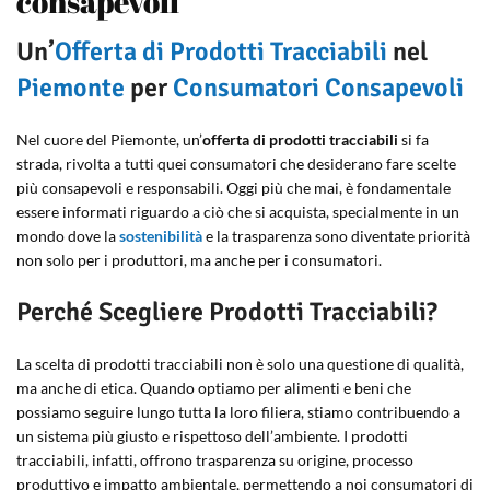
consapevoli
Un’
Offerta di Prodotti Tracciabili
nel
Piemonte
per
Consumatori Consapevoli
Nel cuore del Piemonte, un’
offerta di prodotti tracciabili
si fa
strada, rivolta a tutti quei consumatori che desiderano fare scelte
più consapevoli e responsabili. Oggi più che mai, è fondamentale
essere informati riguardo a ciò che si acquista, specialmente in un
mondo dove la
sostenibilità
e la trasparenza sono diventate priorità
non solo per i produttori, ma anche per i consumatori.
Perché Scegliere Prodotti Tracciabili?
La scelta di prodotti tracciabili non è solo una questione di qualità,
ma anche di etica. Quando optiamo per alimenti e beni che
possiamo seguire lungo tutta la loro filiera, stiamo contribuendo a
un sistema più giusto e rispettoso dell’ambiente. I prodotti
tracciabili, infatti, offrono trasparenza su origine, processo
produttivo e impatto ambientale, permettendo a noi consumatori di