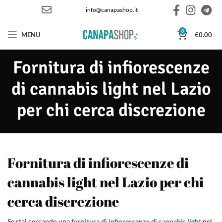
info@canapashop.it
0
MENU
€
0.00
Fornitura di infiorescenze
di cannabis light nel Lazio
per chi cerca discrezione
Fornitura di infiorescenze di
cannabis light nel Lazio per chi
cerca discrezione
Se stai cercando una
fornitura
di
infiorescenze
di
cannabis light
nel