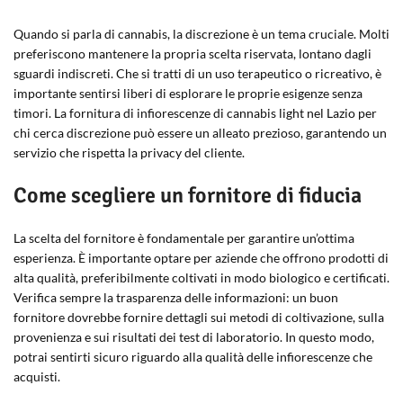
Quando si parla di cannabis, la discrezione è un tema cruciale. Molti
preferiscono mantenere la propria scelta riservata, lontano dagli
sguardi indiscreti. Che si tratti di un uso terapeutico o ricreativo, è
importante sentirsi liberi di esplorare le proprie esigenze senza
timori. La fornitura di infiorescenze di cannabis light nel Lazio per
chi cerca discrezione può essere un alleato prezioso, garantendo un
servizio che rispetta la privacy del cliente.
Come scegliere un fornitore di fiducia
La scelta del fornitore è fondamentale per garantire un’ottima
esperienza. È importante optare per aziende che offrono prodotti di
alta qualità, preferibilmente coltivati in modo biologico e certificati.
Verifica sempre la trasparenza delle informazioni: un buon
fornitore dovrebbe fornire dettagli sui metodi di coltivazione, sulla
provenienza e sui risultati dei test di laboratorio. In questo modo,
potrai sentirti sicuro riguardo alla qualità delle infiorescenze che
acquisti.