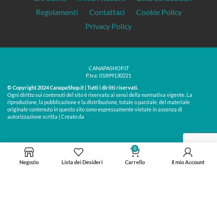
Regolamenti
Contattaci
Cookie Policy
Privacy Policy
CANAPASHOP.IT
P.Iva: 01899130221
© Copyright 2024 CanapaShop.it | Tutti i diritti riservati.
Ogni diritto sui contenuti del sito è riservato ai sensi della normativa vigente. La
riproduzione, la pubblicazione e la distribuzione, totale o parziale, del materiale
originale contenuto in questo sito sono espressamente vietate in assenza di
Treos »
autorizzazione scritta | Creato da
0
Negozio
Lista dei Desideri
Carrello
Il mio Account