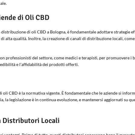
ale.
iende di Oli CBD
distribuzione di oli CBD a Bologna, è fondamentale adottare strategie effi
di alta qualità. Inoltre, la creazione di canali di distribuzione locali, com
on professionisti del settore, come medici e terapisti, per promuovere i b
ilità e l’affidabilità dei prodotti offerti.
i oli CBD è la normativa vigente. È fondamentale che le aziende si informin
alia, la legislazione è in continua evoluzione, e mantenersi aggiornati su 
 Distributori Locali
i vantaggi. Prima di tutto, questi distributori conoscono bene il mercato