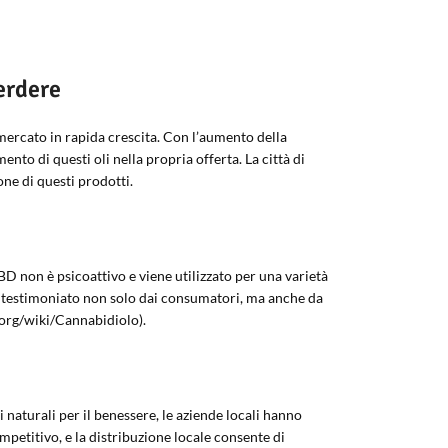
erdere
mercato in rapida crescita. Con l’aumento della
nto di questi oli nella propria offerta. La città di
one di questi prodotti.
CBD non è psicoattivo e viene utilizzato per una varietà
ti è testimoniato non solo dai consumatori, ma anche da
a.org/wiki/Cannabidiolo).
naturali per il benessere, le aziende locali hanno
petitivo, e la distribuzione locale consente di