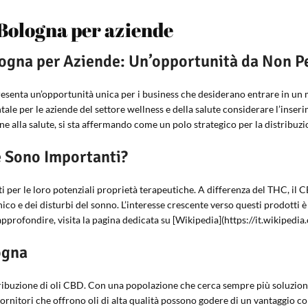
 Bologna per aziende
logna per Aziende: Un’opportunità da Non P
esenta un’opportunità unica per i business che desiderano entrare in un 
ale per le aziende del settore wellness e della salute considerare l’inserime
ne alla salute, si sta affermando come un polo strategico per la distribuzi
é Sono Importanti?
oti per le loro potenziali proprietà terapeutiche. A differenza del THC, il 
ronico e dei disturbi del sonno. L’interesse crescente verso questi prodot
 approfondire, visita la pagina dedicata su [Wikipedia](https://it.wikipedi
ogna
ribuzione di oli CBD. Con una popolazione che cerca sempre più soluzioni 
rnitori che offrono oli di alta qualità possono godere di un vantaggio com