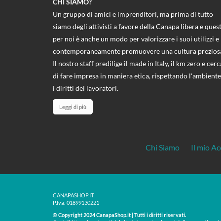
CHI SIAMO?
Un gruppo di amici e imprenditori, ma prima di tutto
siamo degli attivisti a favore della Canapa libera e ques
per noi è anche un modo per valorizzare i suoi utilizzi e
contemporaneamente promuovere una cultura prezios
Il nostro staff predilige il made in Italy, il km zero e cerc
di fare impresa in maniera etica, rispettando l'ambiente
i diritti dei lavoratori.
Leggi di più
Chi Siamo
Il mio A
CANAPASHOP.IT
P.Iva: 01899130221
© Copyright 2024 CanapaShop.it | Tutti i diritti riservati.