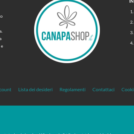
I
to
a.
a
 e
ccount
Lista dei desideri
Regolamenti
Contattaci
Cooki