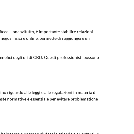
caci. Innanzitutto, è importante stabilire relazioni
e negozi fisici e online, permette di raggiungere un
enefici degli oli di CBD. Questi professionisti possono
o riguardo alle leggi e alle regolazioni in materia di
queste normative è essenziale per evitare problematiche
 bolognese e possono aiutare le aziende a orientarsi in