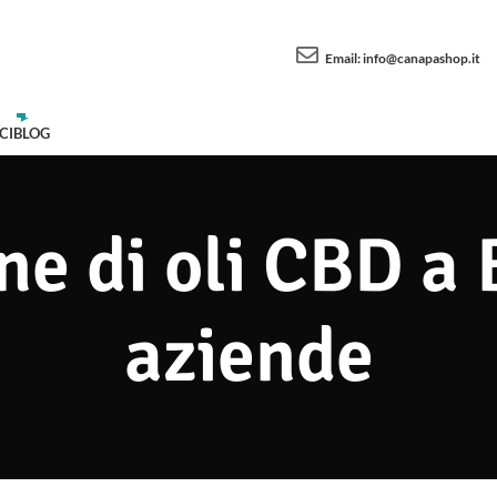
Email:
info@canapashop.it
CI
BLOG
ne di oli CBD a
aziende