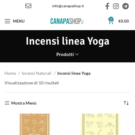
info@canapashop.it
0
MENU
€
0.00
Incensi linea Yoga
Prodotti
Home
Incensi Naturali
Incensi linea Yoga
Visualizzazione di 10 risultati
Ordina in base al più recente
Mostra Menù