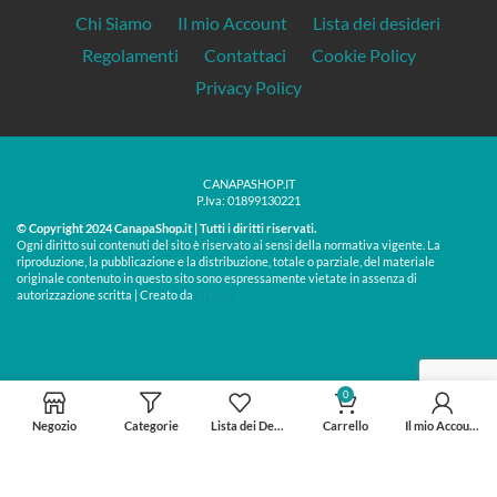
Chi Siamo
Il mio Account
Lista dei desideri
Regolamenti
Contattaci
Cookie Policy
Privacy Policy
CANAPASHOP.IT
P.Iva: 01899130221
© Copyright 2024 CanapaShop.it | Tutti i diritti riservati.
Ogni diritto sui contenuti del sito è riservato ai sensi della normativa vigente. La
riproduzione, la pubblicazione e la distribuzione, totale o parziale, del materiale
originale contenuto in questo sito sono espressamente vietate in assenza di
Treos »
autorizzazione scritta | Creato da
0
Negozio
Categorie
Lista dei Desideri
Carrello
Il mio Account