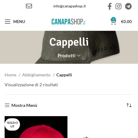
info@canapashop.it
0
MENU
€
0.00
Cappelli
Prodotti
Home
Abbigliamento
Cappelli
Visualizzazione di 2 risultati
Ordina in base al più recente
Mostra Menù
SOLD O
UT