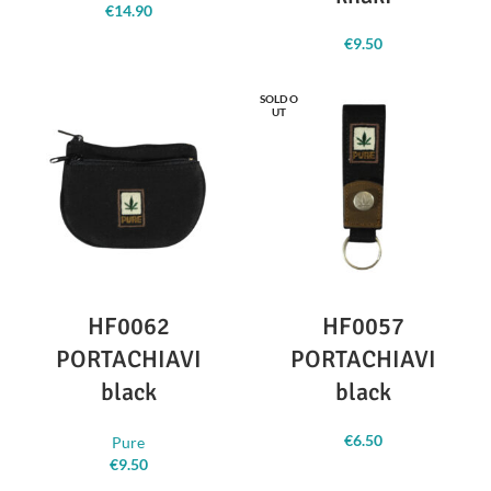
€
14.90
€
9.50
SOLD O
UT
HF0062
HF0057
PORTACHIAVI
PORTACHIAVI
black
black
€
6.50
Pure
€
9.50