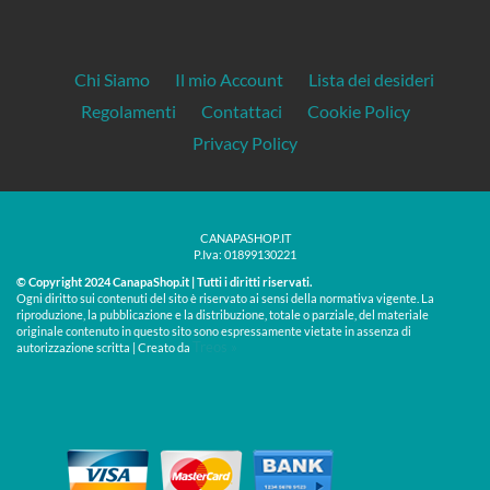
Chi Siamo
Il mio Account
Lista dei desideri
Regolamenti
Contattaci
Cookie Policy
Privacy Policy
CANAPASHOP.IT
P.Iva: 01899130221
© Copyright 2024 CanapaShop.it | Tutti i diritti riservati.
Ogni diritto sui contenuti del sito è riservato ai sensi della normativa vigente. La
riproduzione, la pubblicazione e la distribuzione, totale o parziale, del materiale
originale contenuto in questo sito sono espressamente vietate in assenza di
Treos »
autorizzazione scritta | Creato da