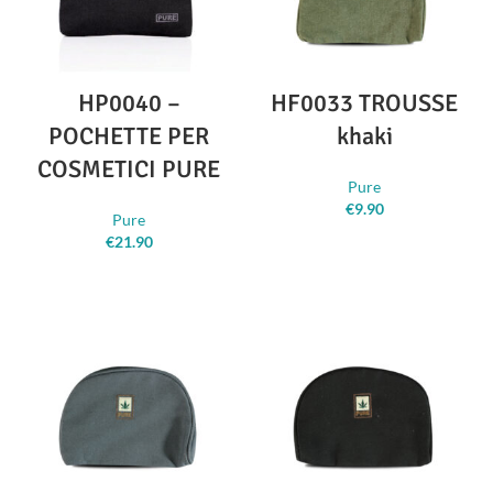
HP0040 –
HF0033 TROUSSE
POCHETTE PER
khaki
COSMETICI PURE
Pure
€
9.90
Pure
€
21.90