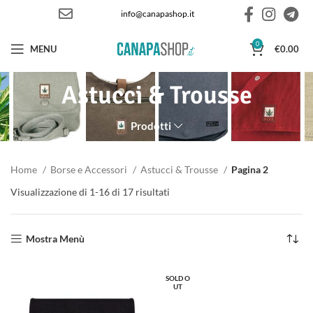
info@canapashop.it
0
MENU
€
0.00
Astucci & Trousse
Prodotti
Home
Borse e Accessori
Astucci & Trousse
Pagina 2
Visualizzazione di 1-16 di 17 risultati
Ordina in base al più recente
Mostra Menù
SOLD O
UT