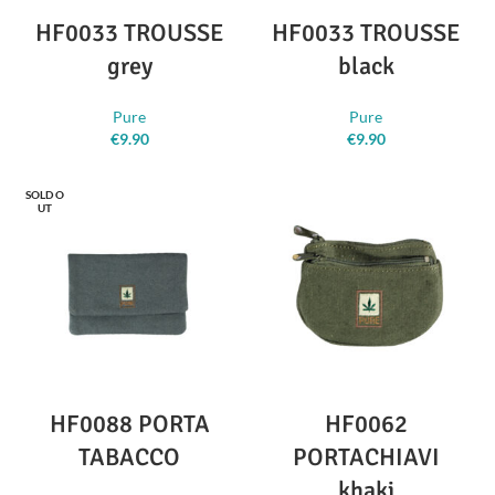
HF0033 TROUSSE
HF0033 TROUSSE
grey
black
Pure
Pure
€
9.90
€
9.90
SOLD O
UT
HF0088 PORTA
HF0062
TABACCO
PORTACHIAVI
khaki