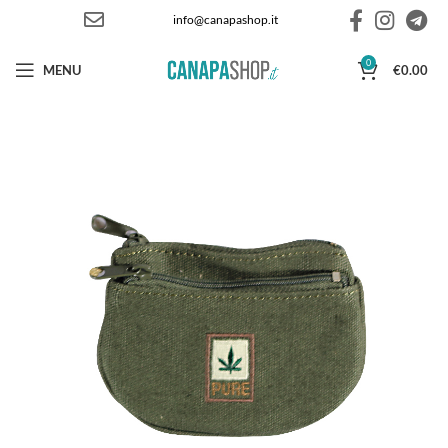
info@canapashop.it
0
MENU
€
0.00