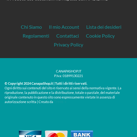
Chi Siamo
Il mio Account
Lista dei desideri
Regolamenti
Contattaci
Cookie Policy
Privacy Policy
CANAPASHOP.IT
P.Iva: 01899130221
© Copyright 2024 CanapaShop.it | Tutti i diritti riservati.
Ogni diritto sui contenuti del sito è riservato ai sensi della normativa vigente. La
riproduzione, la pubblicazione e la distribuzione, totale o parziale, del materiale
originale contenuto in questo sito sono espressamente vietate in assenza di
Treos »
autorizzazione scritta | Creato da