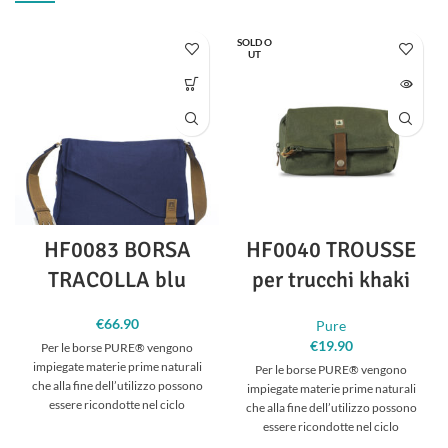
SOLD O
UT
HF0083 BORSA
HF0040 TROUSSE
TRACOLLA blu
per trucchi khaki
€
66.90
Pure
€
19.90
Per le borse PURE® vengono
impiegate materie prime naturali
Per le borse PURE® vengono
che alla fine dell’utilizzo possono
impiegate materie prime naturali
essere ricondotte nel ciclo
che alla fine dell’utilizzo possono
ecologico, come fibre di canapa e
essere ricondotte nel ciclo
cotone, nonchè pellame conciato
ecologico, come fibre di canapa e