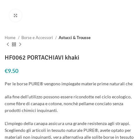
Clicca per ingrandire
Home
Borse e Accessori
Astucci & Trousse
HF0062 PORTACHIAVI khaki
€
9.50
Per le borse PURE® vengono impiegate materie prime naturali che
alla fine dell’utilizzo possono essere ricondotte nel ciclo ecologico,
come fibre di canapa e cotone, nonchè pellame conciato senza
prodotti chimici inquinanti.
L’impiego della canapa assicura una grande resistenza agli strappi.
Scegliendo gli articoli in tessuto naturale PURE®, avete optato per
materiali non inquinanti, vera alternativa alle solite borse in tessuto