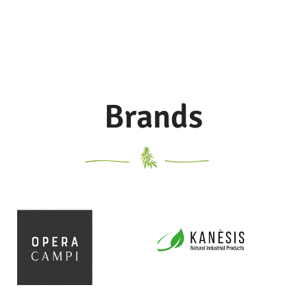
senza prodotti chimici inquinanti.
cotone, nonchè pellame conciato
L’impiego della canapa assicura
senza prodotti chimici inquinanti.
una grande resistenza agli strappi.
L’impiego della canapa assicura
Scegliendo gli articoli in tessuto
una grande resistenza agli strappi.
naturale PURE®, avete optato per
Scegliendo gli articoli in tessuto
materiali non inquinanti, vera
naturale PURE®, avete optato per
alternativa alle solite borse in
materiali non inquinanti, vera
tessuto sintetico ottenuto dalla
Brands
alternativa alle solite borse in
sintesi del petrolio.
tessuto sintetico ottenuto dalla
sintesi del petrolio.