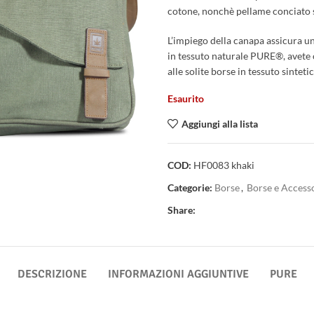
cotone, nonchè pellame conciato s
L’impiego della canapa assicura una
in tessuto naturale PURE®, avete o
alle solite borse in tessuto sinteti
Esaurito
Aggiungi alla lista
COD:
HF0083 khaki
Categorie:
Borse
,
Borse e Access
Share:
DESCRIZIONE
INFORMAZIONI AGGIUNTIVE
PURE