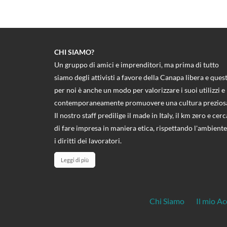
CHI SIAMO?
Un gruppo di amici e imprenditori, ma prima di tutto
siamo degli attivisti a favore della Canapa libera e ques
per noi è anche un modo per valorizzare i suoi utilizzi e
contemporaneamente promuovere una cultura prezios
Il nostro staff predilige il made in Italy, il km zero e cerc
di fare impresa in maniera etica, rispettando l'ambiente
i diritti dei lavoratori.
Leggi di più
Chi Siamo
Il mio A