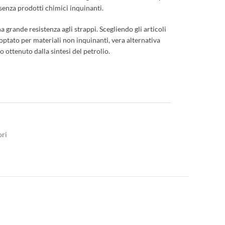
enza prodotti chimici inquinanti.
 grande resistenza agli strappi. Scegliendo gli articoli
ptato per materiali non inquinanti, vera alternativa
co ottenuto dalla sintesi del petrolio.
ori