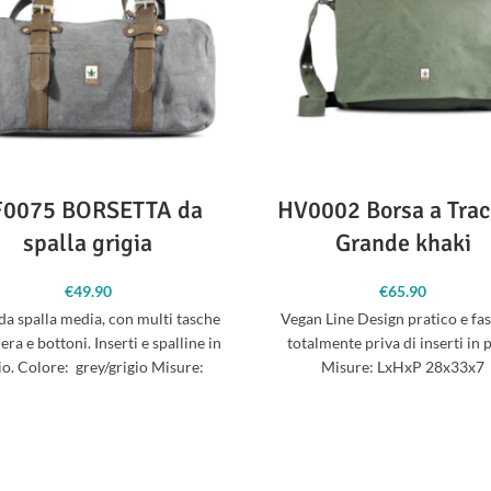
0075 BORSETTA da
HV0002 Borsa a Trac
spalla grigia
Grande khaki
€
49.90
€
65.90
da spalla media, con multi tasche
Vegan Line Design pratico e fa
era e bottoni. Inserti e spalline in
totalmente priva di inserti in p
o. Colore: grey/grigio Misure:
Misure: LxHxP 28x33x7
LxHxP