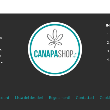
I
to
a.
a
 e
ccount
Lista dei desideri
Regolamenti
Contattaci
Cooki