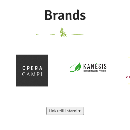
Brands
Link utili interni
▼