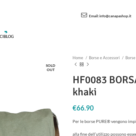
Email:
info@canapashop.it
CI
BLOG
Home
Borse e Accessori
Bors
SOLD
OUT
HF0083 BORS
khaki
€
66.90
Per le borse PURE® vengono impi
alla fine dell’utilizzo possono ess