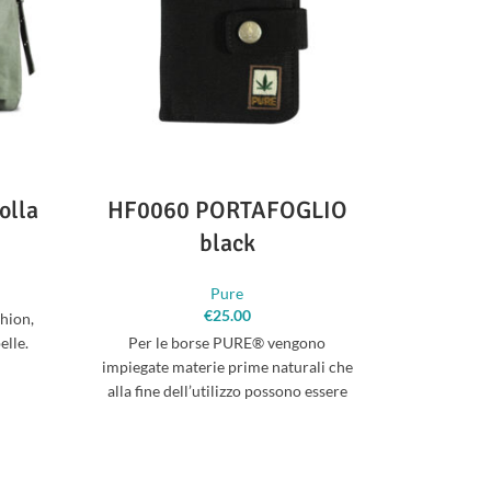
olla
HF0060 PORTAFOGLIO
HF0
black
CO
Pure
€
25.00
shion,
elle.
Per le borse PURE® vengono
Per le
impiegate materie prime naturali che
impiegate 
alla fine dell’utilizzo possono essere
alla fine 
ricondotte nel ciclo ecologico, come
ricondotte
fibre di canapa e cotone, nonchè
fibre di
pellame conciato senza prodotti
pellame 
chimici inquinanti. L’impiego della
chimici i