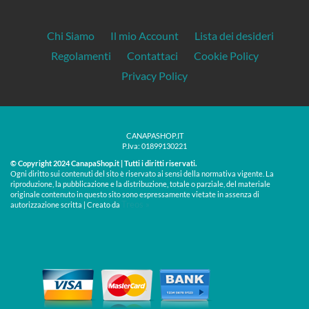
Chi Siamo
Il mio Account
Lista dei desideri
Regolamenti
Contattaci
Cookie Policy
Privacy Policy
CANAPASHOP.IT
P.Iva: 01899130221
© Copyright 2024 CanapaShop.it | Tutti i diritti riservati.
Ogni diritto sui contenuti del sito è riservato ai sensi della normativa vigente. La
riproduzione, la pubblicazione e la distribuzione, totale o parziale, del materiale
originale contenuto in questo sito sono espressamente vietate in assenza di
Treos »
autorizzazione scritta | Creato da