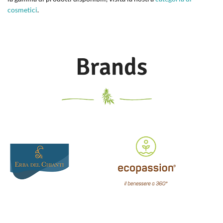
cosmetici
.
Brands