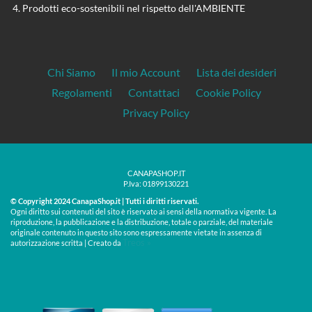
Prodotti eco-sostenibili nel rispetto dell'AMBIENTE
Chi Siamo
Il mio Account
Lista dei desideri
Regolamenti
Contattaci
Cookie Policy
Privacy Policy
CANAPASHOP.IT
P.Iva: 01899130221
© Copyright 2024 CanapaShop.it | Tutti i diritti riservati.
Ogni diritto sui contenuti del sito è riservato ai sensi della normativa vigente. La
riproduzione, la pubblicazione e la distribuzione, totale o parziale, del materiale
originale contenuto in questo sito sono espressamente vietate in assenza di
Treos »
autorizzazione scritta | Creato da