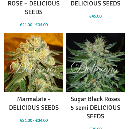
ROSE – DELICIOUS
DELICIOUS SEEDS
SEEDS
€
45.00
€
21.00
-
€
34.00
Fascia
di
prezzo:
da
€21.00 a
€34.00
Marmalate -
Sugar Black Roses
DELICIOUS SEEDS
5 semi DELICIOUS
SEEDS
€
21.00
-
€
34.00
Fascia
di
€
39.00