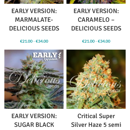
EARLY VERSION:
EARLY VERSION:
MARMALATE-
CARAMELO –
DELICIOUS SEEDS
DELICIOUS SEEDS
€
21.00
-
€
34.00
Fascia
€
21.00
-
€
34.00
Fascia
di
di
prezzo:
prezzo:
da
da
€21.00 a
€21.00 a
€34.00
€34.00
EARLY VERSION:
Critical Super
SUGAR BLACK
Silver Haze 5 semi