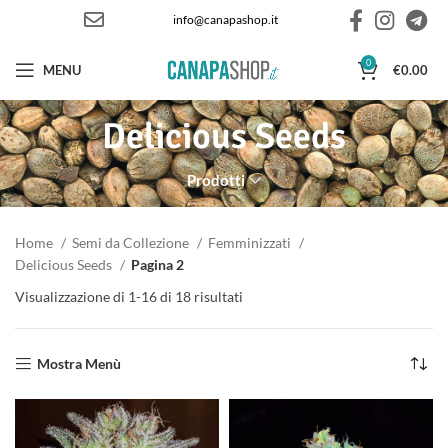
info@canapashop.it
0
MENU
€
0.00
Delicious Seeds
Prodotti
Home
Semi da Collezione
Femminizzati
Delicious Seeds
Pagina 2
Visualizzazione di 1-16 di 18 risultati
Ordina in base al più recente
Mostra Menù