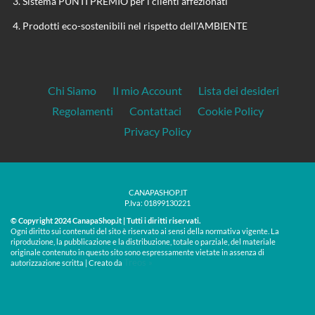
Sistema PUNTI PREMIO per i clienti affezionati
Prodotti eco-sostenibili nel rispetto dell'AMBIENTE
Chi Siamo
Il mio Account
Lista dei desideri
Regolamenti
Contattaci
Cookie Policy
Privacy Policy
CANAPASHOP.IT
P.Iva: 01899130221
© Copyright 2024 CanapaShop.it | Tutti i diritti riservati.
Ogni diritto sui contenuti del sito è riservato ai sensi della normativa vigente. La
riproduzione, la pubblicazione e la distribuzione, totale o parziale, del materiale
originale contenuto in questo sito sono espressamente vietate in assenza di
Treos »
autorizzazione scritta | Creato da