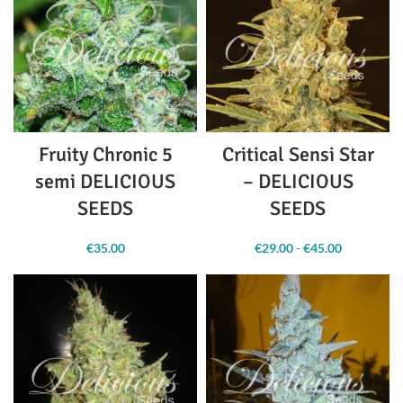
Fruity Chronic 5
Critical Sensi Star
semi DELICIOUS
– DELICIOUS
SEEDS
SEEDS
€
35.00
€
29.00
-
€
45.00
Fascia
di
prezzo:
da
€29.00 a
€45.00