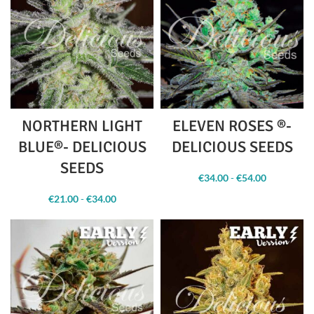
NORTHERN LIGHT
ELEVEN ROSES ®-
BLUE®- DELICIOUS
DELICIOUS SEEDS
SEEDS
€
34.00
-
€
54.00
Fascia
di
€
21.00
-
€
34.00
Fascia
prezzo:
di
da
prezzo:
€34.00 a
da
€54.00
€21.00 a
€34.00