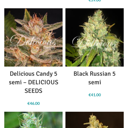
prezzo:
da
€21.00 a
€34.00
Delicious Candy 5
Black Russian 5
semi – DELICIOUS
semi
SEEDS
€
41.00
€
46.00