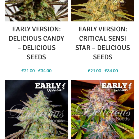
EARLY VERSION:
EARLY VERSION:
DELICIOUS CANDY
CRITICAL SENSI
– DELICIOUS
STAR – DELICIOUS
SEEDS
SEEDS
€
21.00
-
€
34.00
Fascia
€
21.00
-
€
34.00
Fascia
di
di
prezzo:
prezzo:
da
da
€21.00 a
€21.00 a
€34.00
€34.00