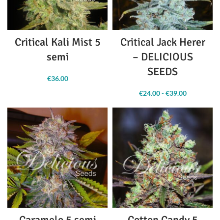
Critical Kali Mist 5
Critical Jack Herer
semi
– DELICIOUS
SEEDS
€
36.00
€
24.00
-
€
39.00
Fascia
di
prezzo:
da
€24.00 a
€39.00
Caramelo 5 semi
Cotton Candy 5