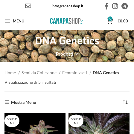
info@canapashop.it
0
MENU
€
0.00
DNA Genetics
Prodotti
Home
Semi da Collezione
Femminizzati
DNA Genetics
Visualizzazione di 5 risultati
Ordina in base al più recente
Mostra Menù
SOLD O
SOLD O
UT
UT