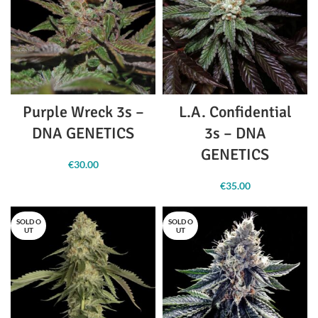
Purple Wreck 3s –
L.A. Confidential
DNA GENETICS
3s – DNA
GENETICS
€
30.00
€
35.00
SOLD O
SOLD O
UT
UT