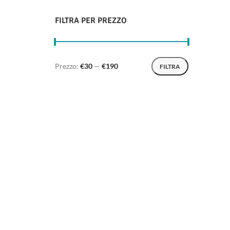
FILTRA PER PREZZO
Prezzo:
€30
—
€190
FILTRA
Prezzo Min
Prezzo Max