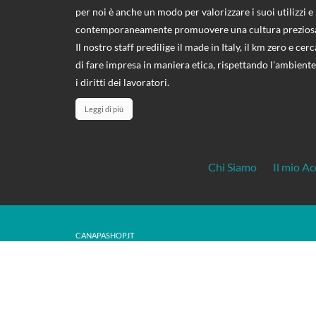
per noi è anche un modo per valorizzare i suoi utilizzi e
contemporaneamente promuovere una cultura prezios
Il nostro staff predilige il made in Italy, il km zero e cerc
di fare impresa in maniera etica, rispettando l'ambiente
i diritti dei lavoratori.
Leggi di più
Chi Siamo
Il mio A
CANAPASHOP.IT
P.Iva: 01899130221
© Copyright 2024 CanapaShop.it | Tutti i diritti riservati.
Ogni diritto sui contenuti del sito è riservato ai sensi della normativa vi
materiale originale contenuto in questo sito sono espressamente vietate