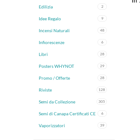
in
Edilizia
2
Idee Regalo
9
Incensi Naturali
48
Infiorescenze
6
Libri
28
Posters WHYNOT
29
Promo / Offerte
28
Riviste
128
Semi da Collezione
305
Semi di Canapa Certificati CE
6
Vaporizzatori
39