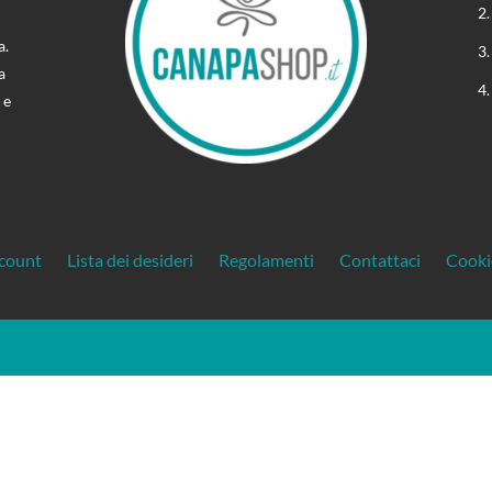
a.
a
 e
ccount
Lista dei desideri
Regolamenti
Contattaci
Cooki
gente. La riproduzione, la pubblicazione e la distribuzione, totale o parziale, del
Treos »
 in assenza di autorizzazione scritta | Creato da