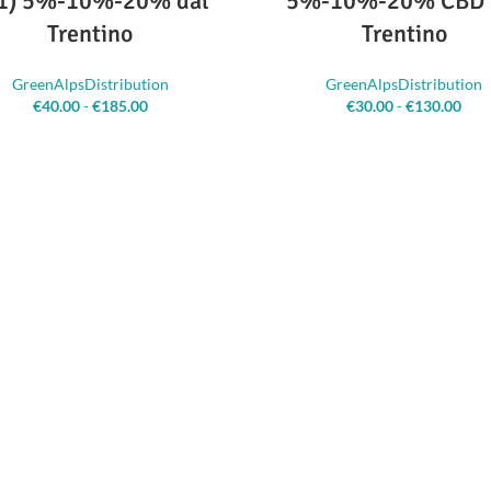
 1) 5%-10%-20% dal
5%-10%-20% CBD 
Trentino
Trentino
GreenAlpsDistribution
GreenAlpsDistribution
€
40.00
-
€
185.00
Fascia di
€
30.00
-
€
130.00
Fa
prezzo: da
pr
€40.00 a
€
€185.00
€