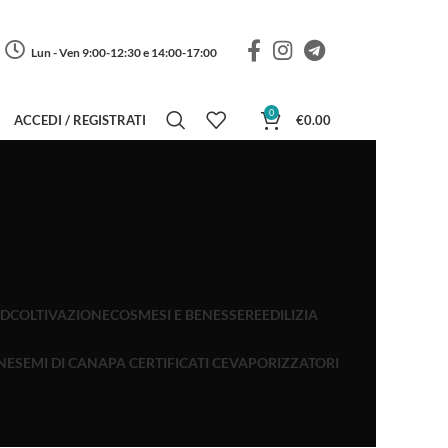
Lun - Ven 9:00-12:30 e 14:00-17:00
0
ACCEDI / REGISTRATI
€
0.00
BD
COLTIVAZIONE
COSMESI E BENESSERE
EDILIZIA
NE
SEMI DI CANAPA CERTIFICATI CE
VAPORIZZATORI