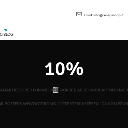
Email:
info@canapashop.it
CI
BLOG
10%
ALI
ARTICOLI PER FUMATORI
BORSE E ACCESSORI
CARTOLERIA
C
BRI
POSTERS WHYNOT
PROMO / OFFERTE
RIVISTE
SEMI DA COLLEZIO