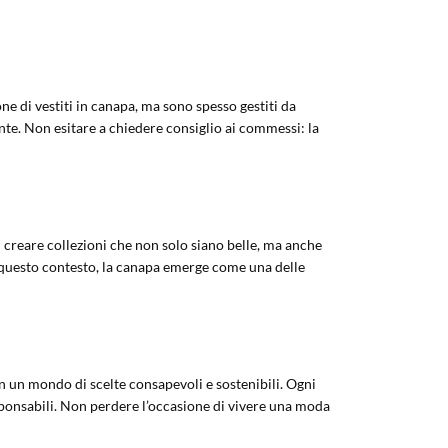
ne di vestiti in canapa, ma sono spesso gestiti da
nte. Non esitare a chiedere consiglio ai commessi: la
 creare collezioni che non solo siano belle, ma anche
n questo contesto, la canapa emerge come una delle
i in un mondo di scelte consapevoli e sostenibili. Ogni
sponsabili. Non perdere l’occasione di vivere una moda