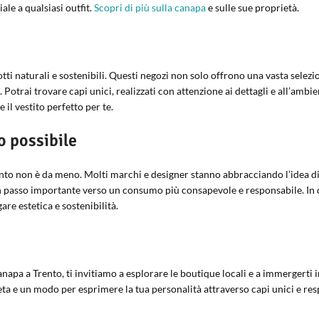
ale a qualsiasi outfit.
Scopri di più sulla canapa
e sulle sue proprietà.
ti naturali e sostenibili. Questi negozi non solo offrono una vasta selezio
trai trovare capi unici, realizzati con attenzione ai dettagli e all’ambie
 il vestito perfetto per te.
o possibile
nto non è da meno. Molti marchi e designer stanno abbracciando l’idea di
è un passo importante verso un consumo più consapevole e responsabile. I
re estetica e sostenibilità.
n canapa a Trento, ti invitiamo a esplorare le boutique locali e a immergert
eta e un modo per esprimere la tua personalità attraverso capi unici e re