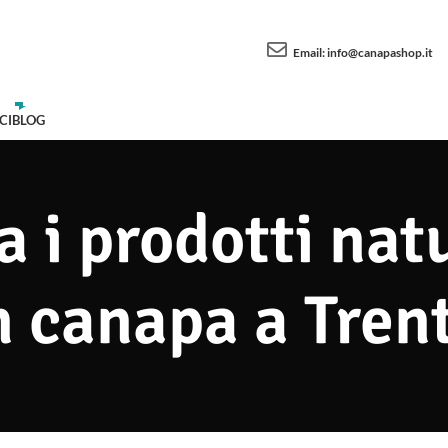
Email:
info@canapashop.it
CI
BLOG
 i prodotti natu
n canapa a Tren