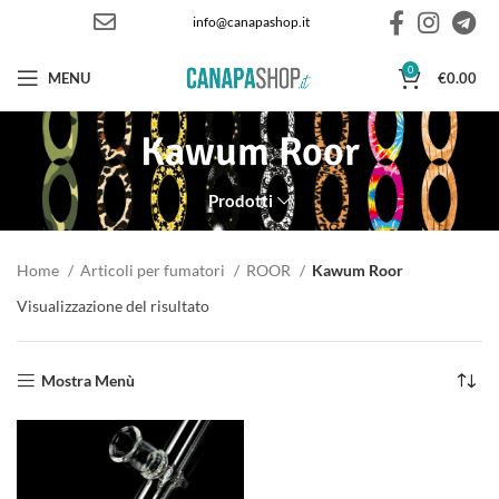
info@canapashop.it
0
MENU
€
0.00
Kawum Roor
Prodotti
Home
Articoli per fumatori
ROOR
Kawum Roor
Visualizzazione del risultato
Mostra Menù