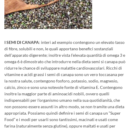
I SEMI DI CANAPA
: interi ad esempio contengono un elevato tasso
di fibre, solubili e non, le quali apportano benefici sostanziali
dell’apparato digerente; inoltre vista l’elevata quantità di omega 3 e
omega 6 è dimostrato che introdurre nella dieta semi si canapa può
ridurre le chance di sviluppare malattie cardiovascolari. Ricchi di
vitamine e acidi grassi i semi di canapa sono un vero toccasana per
la nostra salute, contengono fosforo, potassio, sodio, magnesio,
calcio, zinco e sono una notevole fonte di vitamina E. Contengono
inoltre la maggior parte di aminoacidi nobili, ovvero quelli
indispensabili per l’organismo umano nella sua quotidianità, che
non possono essere assunti in altro modo, se non tramite una dieta
appropriata. Possiamo quindi definire i semi di canapa un “Super
Food” e i modi per usarli sono tantissimi, macinati e usati come
farina (naturalmente senza glutine), oppure maltati e usati per