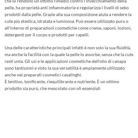
che lo rendono un ottimo rimedio contro l’invecchiamento della
pelle, ha proprietà anti infiammatorie e regolarizza i livelli di sebo
prodotti dalla pelle. Grazie alla sua composizione aiuta a rendere la
cute più elastica, idratata e luminosa. Può essere utilizzato puro o
all’interno di preparazioni cosmetiche come creme, saponi, lozioni,
detergenti per il corpo e prodotti per capelli.
Una delle caratteristiche principali infatti è non solo la sua fluidità,
ma anche la facilità con la quale la pelle lo assorbe, senza che la cute
resti unta. Gli usi e le applicazioni cosmetiche dell’olio di canapa
sono tantissimi e visto la sua versatilità è ampiamente utilizzato
anche nei preparati cosmetici casalinghi.
È lenitivo, tonificante, riequilibrante e nutriente. È un ottimo
prodotto sia puro, che mescolato con oli essenziali