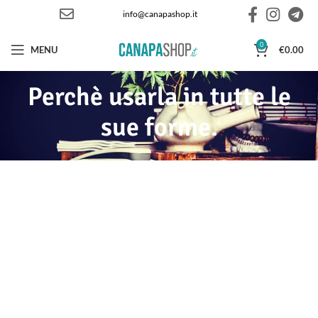
info@canapashop.it
0
MENU
€
0.00
Perchè usarla in tutte le
sue forme.