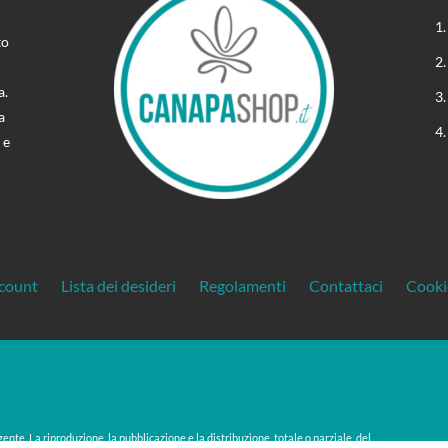
to
a.
a
 e
ccount
Lista dei desideri
Regolamenti
Contattaci
Cooki
gente. La riproduzione, la pubblicazione e la distribuzione, totale o parziale, del