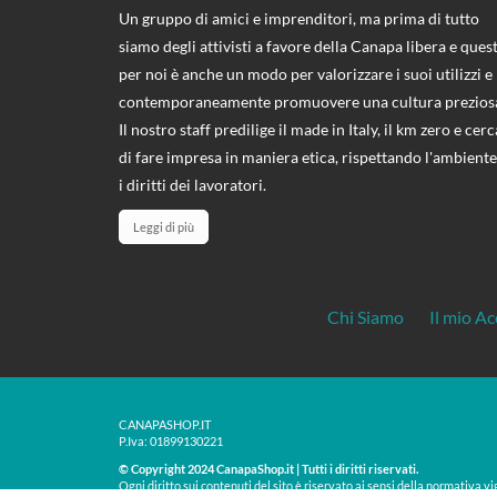
Un gruppo di amici e imprenditori, ma prima di tutto
siamo degli attivisti a favore della Canapa libera e ques
per noi è anche un modo per valorizzare i suoi utilizzi e
contemporaneamente promuovere una cultura prezios
Il nostro staff predilige il made in Italy, il km zero e cerc
di fare impresa in maniera etica, rispettando l'ambiente
i diritti dei lavoratori.
Leggi di più
Chi Siamo
Il mio A
CANAPASHOP.IT
P.Iva: 01899130221
© Copyright 2024 CanapaShop.it | Tutti i diritti riservati.
Ogni diritto sui contenuti del sito è riservato ai sensi della normativa vi