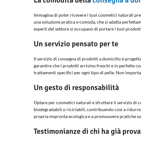
La comodità della
consegna a dom
Immagina di poter ricevere i tuoi cosmetici naturali pre
una soluzione pratica e comoda, che si adatta perfettame
esperti del settore si occupano di portare i tuoi prodott
Un servizio pensato per te
Il servizio di consegna di prodotti a domicilio è progett
garantire che i prodotti arrivino freschi e in perfette con
trattamenti specifici per ogni tipo di pelle. Non importa
Un gesto di responsabilità
Optare per cosmetici naturali e sfruttare il servizio di
biodegradabili o riciclabili, contribuendo così a ridurr
propria impronta ecologica e a promuovere pratiche sos
Testimonianze di chi ha già prov