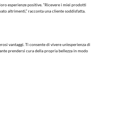
loro esperienze positive. “Ricevere i miei prodotti
to altrimenti,” racconta una cliente soddisfatta.
rosi vantaggi. Ti consente di vivere un’esperienza di
icante prendersi cura della propria bellezza in modo