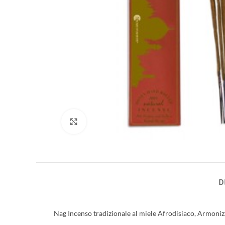
Clicca per ingrandire
D
Nag Incenso tradizionale al miele Afrodisiaco, Armonizz