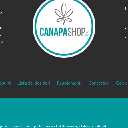
to
a.
a
 e
ccount
Lista dei desideri
Regolamenti
Contattaci
Cooki
gente. La riproduzione, la pubblicazione e la distribuzione, totale o parziale, del