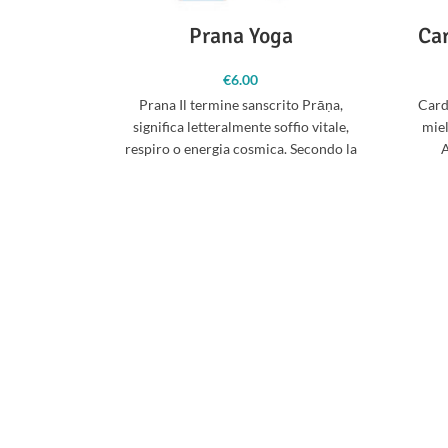
Prana Yoga
Ca
€
6.00
Prana Il termine sanscrito Prāṇa,
Card
significa letteralmente soffio vitale,
miel
respiro o energia cosmica. Secondo la
A
fisiologia induista, tutti gli esseri
Rilass
Stic