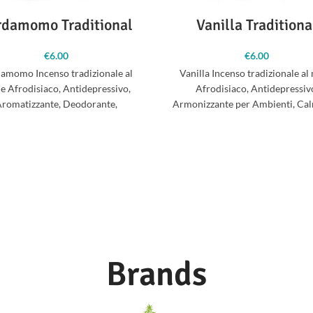
rdamomo Traditional
Vanilla Traditiona
€
6.00
€
6.00
amomo Incenso tradizionale al
Vanilla Incenso tradizionale al
e Afrodisiaco, Antidepressivo,
Afrodisiaco, Antidepressiv
romatizzante, Deodorante,
Armonizzante per Ambienti, Ca
ante, Rinfrescante. Contenuto 10
Rilassante, Riscaldante, Sensu
ks Lunghezza 23 cm Peso di uno
Contenuto 10 Sticks Lunghezza
Brands