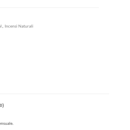
al
,
Incensi Naturali
0)
ensuale.