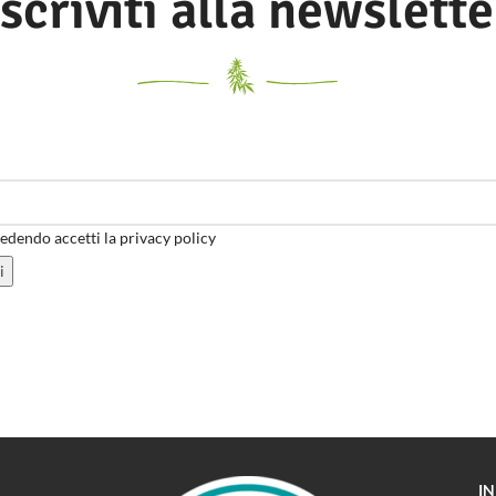
Iscriviti alla newslette
dendo accetti la privacy policy
I