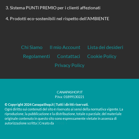
Sistema PUNTI PREMIO per i clienti affezionati
Prodotti eco-sostenibili nel rispetto dell'AMBIENTE
Chi Siamo
Il mio Account
Lista dei desideri
Regolamenti
Contattaci
Cookie Policy
Privacy Policy
CANAPASHOP.IT
P.Iva: 01899130221
© Copyright 2024 CanapaShop.it | Tutti i diritti riservati.
Ogni diritto sui contenuti del sito è riservato ai sensi della normativa vigente. La
riproduzione, la pubblicazione e la distribuzione, totale o parziale, del materiale
originale contenuto in questo sito sono espressamente vietate in assenza di
Treos »
autorizzazione scritta | Creato da