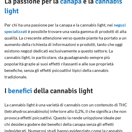
La passione per la
canapa
e la
cannabis
light
Per chi ha una passione per la canapa e la cannabis light, nei
negozi
specializzati
è possibile trovare una vasta gamma di prodotti di alta
qualità. La crescente attenzione verso queste piante ha portato a un
aumento della richiesta di informazioni e prodotti, tanto che oggi
esistono negozi dedicati esclusivamente a questo settore. La
cannabis light, in particolare, sta guadagnando sempre più
popolarità grazie ai suoi effetti rilassanti e alle sue proprietà
benefiche, senza gli effetti psicoattivi tipici della cannabis
tradizionale.
I
benefici
della cannabis light
La cannabis light è una varietà di cannabis con un contenuto di THC
(tetrahydrocannabinolo) inferiore allo 0,2%, il che significa che non
provoca effetti psicoattivi. Questo la rende un’opzione ideale per
chi desidera godere dei benefici della canapa senza gli effetti
indesiderati. Numerosi studi hanno evidenziato come la cannabis