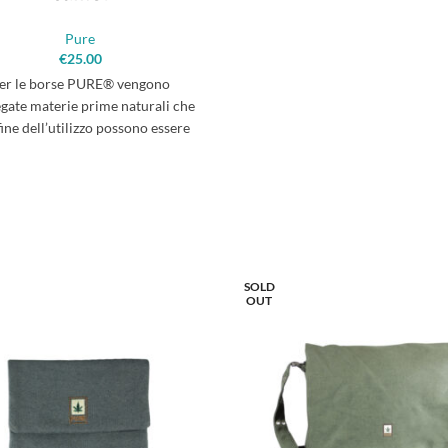
Pure
€
25.00
er le borse PURE® vengono
gate materie prime naturali che
fine dell’utilizzo possono essere
dotte nel ciclo ecologico, come
re di canapa e cotone, nonchè
llame conciato senza prodotti
ici inquinanti. L’impiego della
a assicura una grande resistenza
strappi. Scegliendo gli articoli in
to naturale PURE®, avete optato
SOLD
OUT
 materiali non inquinanti, vera
ativa alle solite borse in tessuto
etico ottenuto dalla sintesi del
petrolio.