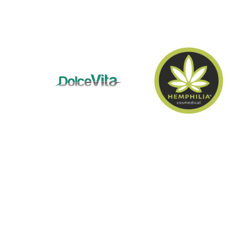
alternativa alle solite borse in tessuto
sintetico ottenuto dalla sintesi del
petrolio.