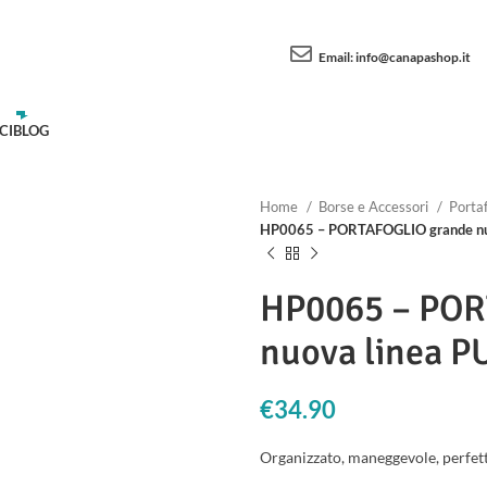
Email:
info@canapashop.it
CI
BLOG
Home
Borse e Accessori
Portaf
HP0065 – PORTAFOGLIO grande nuo
HP0065 – POR
nuova linea P
€
34.90
Organizzato, maneggevole, perfet