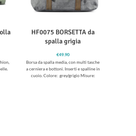
olla
HF0075 BORSETTA da
HF
spalla grigia
MONO
€
49.90
shion,
Borsa da spalla media, con multi tasche
elle.
a cerniera e bottoni. Inserti e spalline in
Per le
cuoio. Colore: grey/grigio Misure:
impiegate 
LxHxP
alla fine 
ricondotte
fibre di
pellame 
chimici i
canapa assi
agli strapp
tessuto na
per mater