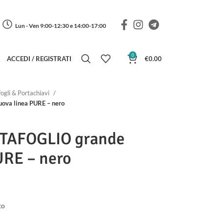
Lun - Ven 9:00-12:30 e 14:00-17:00
0
ACCEDI / REGISTRATI
€
0.00
ogli & Portachiavi
va linea PURE – nero
TAFOGLIO grande
URE – nero
to