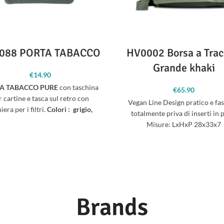
088 PORTA TABACCO
HV0002 Borsa a Trac
Grande khaki
€
14.90
A TABACCO PURE
con taschina
€
65.90
r cartine e tasca sul retro con
Vegan Line Design pratico e fa
iera per i filtri.
Colori : grigio,
totalmente priva di inserti in p
camel, ice, rosso o khaki
Misure:
Misure: LxHxP 28x33x7
LxHxP 16x11x2
Brands