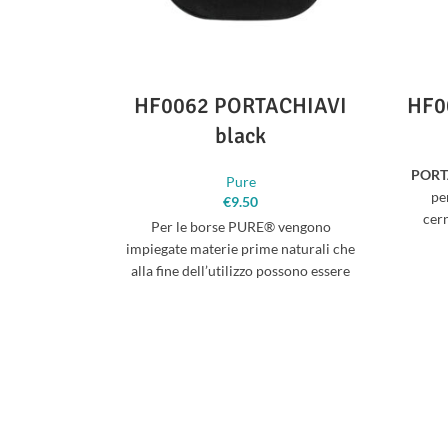
HF0062 PORTACHIAVI
HF0
black
PORT
Pure
pe
€
9.50
cern
Per le borse PURE® vengono
nero, 
impiegate materie prime naturali che
alla fine dell’utilizzo possono essere
ricondotte nel ciclo ecologico, come
fibre di canapa e cotone, nonchè
pellame conciato senza prodotti
chimici inquinanti. L’impiego della
canapa assicura una grande resistenza
agli strappi. Scegliendo gli articoli in
tessuto naturale PURE®, avete optato
per materiali non inquinanti, vera