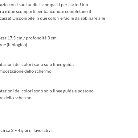
azio con i suoi undici scomparti per carte. Uno
ra e due scomparti per banconote completano il
 cassa! Disponibile in due colori e facile da abbinare alle
ezza 17,5 cm / profondità 3 cm
ne (biologico)
ntazioni dei colori sono solo linee guida
’impostazione dello schermo
ntazioni dei colori sono solo linee guida e possono
one dello schermo
irca 2 – 4 giorni lavorativi