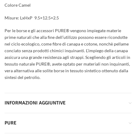
Colore Camel
Misure: LxHxP 9.5×12.5×2.5
Per le borse e gli accessori PURE® vengono impiegate materie
prime naturali che alla fine dell’utilizzo possono essere ricondotte
nel ciclo ecologico, come fibre di canapa e cotone, nonchè pellame
conciato senza prodotti chimici inquinanti. L’impiego della canapa
assicura una grande resistenza agli strappi. Scegliendo gli articoli in
tessuto naturale PURE®, avete optato per materiali non inquinanti,
vera alternativa alle solite borse in tessuto sintetico ottenuto dalla
sintesi del petrolio.
INFORMAZIONI AGGIUNTIVE
PURE