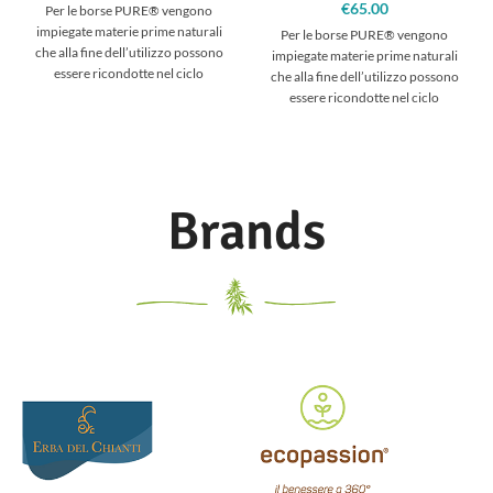
€
65.00
Per le borse PURE® vengono
impiegate materie prime naturali
Per le borse PURE® vengono
che alla fine dell’utilizzo possono
impiegate materie prime naturali
essere ricondotte nel ciclo
che alla fine dell’utilizzo possono
ecologico, come fibre di canapa e
essere ricondotte nel ciclo
cotone, nonchè pellame conciato
ecologico, come fibre di canapa e
senza prodotti chimici inquinanti.
cotone, nonchè pellame conciato
L’impiego della canapa assicura
senza prodotti chimici inquinanti.
una grande resistenza agli strappi.
L’impiego della canapa assicura
Scegliendo gli articoli in tessuto
una grande resistenza agli strappi.
Brands
naturale PURE®, avete optato per
Scegliendo gli articoli in tessuto
materiali non inquinanti, vera
naturale PURE®, avete optato per
alternativa alle solite borse in
materiali non inquinanti, vera
tessuto sintetico ottenuto dalla
alternativa alle solite borse in
sintesi del petrolio.
tessuto sintetico ottenuto dalla
sintesi del petrolio.