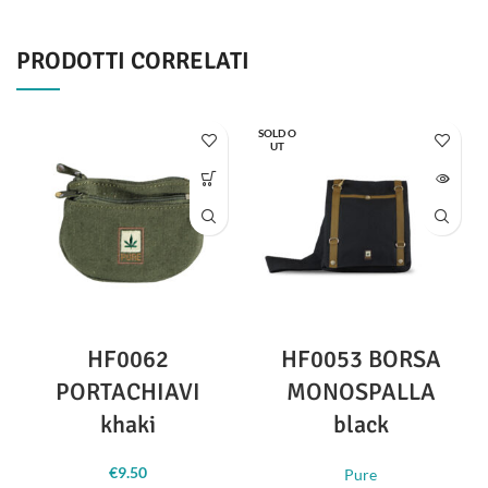
PRODOTTI CORRELATI
SOLD O
UT
HF0062
HF0053 BORSA
PORTACHIAVI
MONOSPALLA
khaki
black
€
9.50
Pure