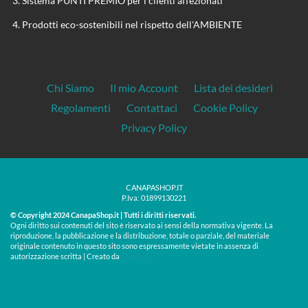
Sistema PUNTI PREMIO per i clienti affezionati
Prodotti eco-sostenibili nel rispetto dell'AMBIENTE
Chi Siamo
Il mio Account
Lista dei desideri
Regolamenti
Contattaci
Cookie Policy
Privacy Policy
CANAPASHOP.IT
P.Iva: 01899130221
© Copyright 2024 CanapaShop.it | Tutti i diritti riservati.
Ogni diritto sui contenuti del sito è riservato ai sensi della normativa vigente. La
riproduzione, la pubblicazione e la distribuzione, totale o parziale, del materiale
originale contenuto in questo sito sono espressamente vietate in assenza di
Treos »
autorizzazione scritta | Creato da