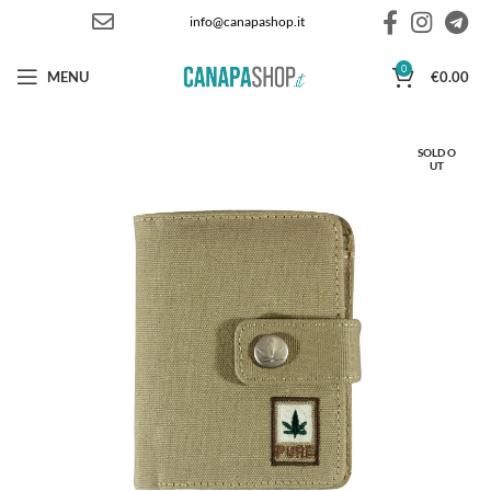
info@canapashop.it
0
MENU
€
0.00
SOLD O
UT