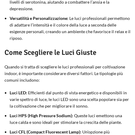
livelli di serotonina, aiutando a combattere l’ansia e la
depressione.
Versatilità e Personalizzazione:
Le luci professionali permettono
di adattare l’intensità e il colore della luce a seconda delle
esigenze personali, creando un ambiente che favorisce il relax e il
riposo.
Come Scegliere le Luci Giuste
Quando si tratta di scegliere le luci professionali per coltivazione
indoor, è importante considerare diversi fattori. Le tipologie più
comuni includono:
Luci LED:
Efficienti dal punto di vista energetico e disponibili in
varie spettro di luce, le luci LED sono una scelta popolare sia per
la coltivazione che per migliorare il sonno.
Luci HPS (High Pressure Sodium):
Queste luci emettono una
luce calda e sono ideali per stimolare la crescita delle piante.
Luci CFL (Compact Fluorescent Lamp):
Un’opzione più