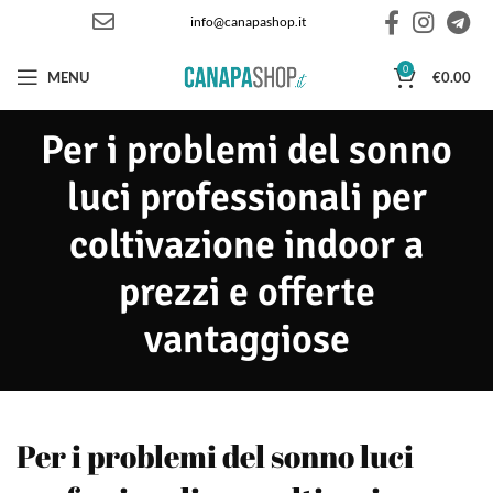
info@canapashop.it
0
MENU
€
0.00
Per i problemi del sonno
luci professionali per
coltivazione indoor a
prezzi e offerte
vantaggiose
Per i problemi del sonno luci