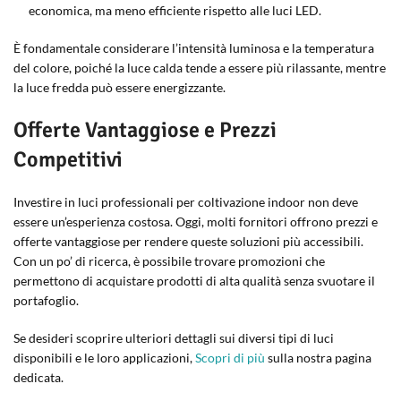
economica, ma meno efficiente rispetto alle luci LED.
È fondamentale considerare l’intensità luminosa e la temperatura
del colore, poiché la luce calda tende a essere più rilassante, mentre
la luce fredda può essere energizzante.
Offerte Vantaggiose e Prezzi
Competitivi
Investire in luci professionali per coltivazione indoor non deve
essere un’esperienza costosa. Oggi, molti fornitori offrono prezzi e
offerte vantaggiose per rendere queste soluzioni più accessibili.
Con un po’ di ricerca, è possibile trovare promozioni che
permettono di acquistare prodotti di alta qualità senza svuotare il
portafoglio.
Se desideri scoprire ulteriori dettagli sui diversi tipi di luci
disponibili e le loro applicazioni,
Scopri di più
sulla nostra pagina
dedicata.