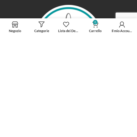
0
Negozio
Categorie
Lista dei Desideri
Carrello
Il mio Account
INFORMAZIONI
Spedizioni GRATUITE per ordini superiori ai 75 €
Coupon da 5 € con
iscrizione al sito
.
Sistema PUNTI PREMIO per i clienti affezionati