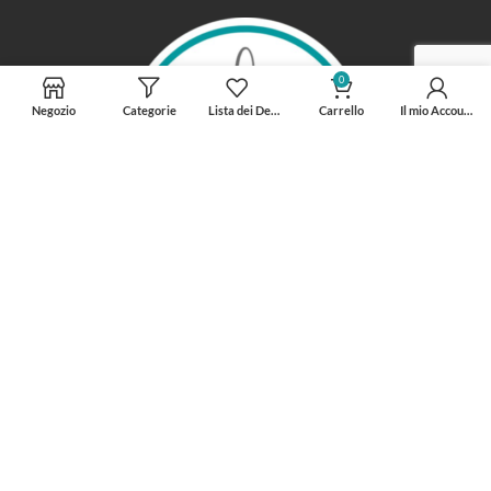
0
Negozio
Categorie
Lista dei Desideri
Carrello
Il mio Account
INFORMAZIONI
Spedizioni GRATUITE per ordini superiori ai 75 €
Coupon da 5 € con
iscrizione al sito
.
Sistema PUNTI PREMIO per i clienti affezionati