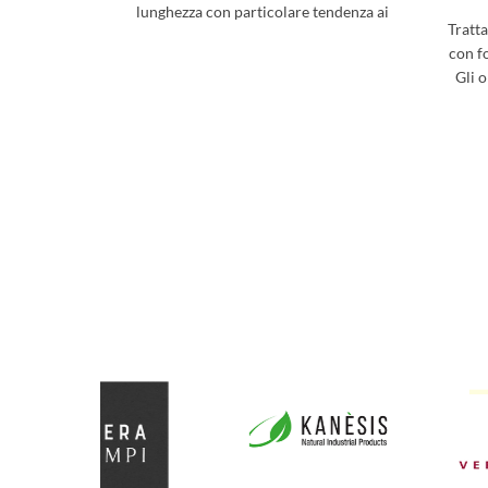
lunghezza con particolare tendenza ai
Tratt
nodi. È ottimale per
con f
Gli o