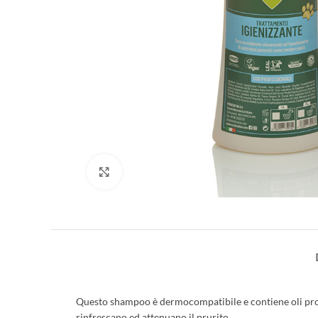
Clicca per ingrandire
Questo shampoo è dermocompatibile e contiene oli prote
rinfrescano ed attenuano il prurito.