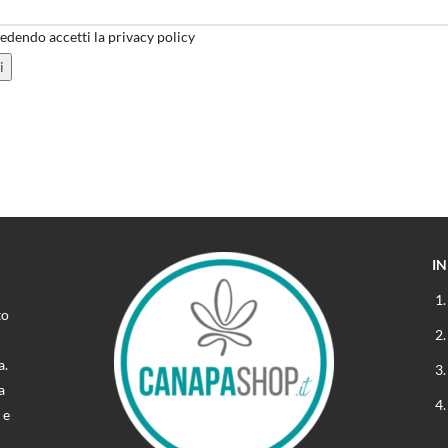
dendo accetti la privacy policy
I
to
a.
a
 e