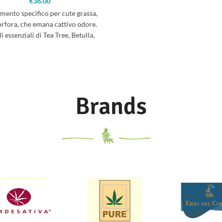
€
36.00
amento specifico per cute grassa,
orfora, che emana cattivo odore.
li essenziali di Tea Tree, Betulla,
Arnica, Ortica,
Brands