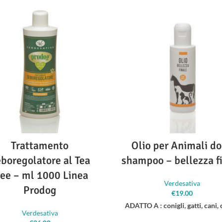
Trattamento
Olio per Animali d
boregolatore al Tea
shampoo – bellezza f
ree – ml 1000 Linea
Verdesativa
Prodog
€
19.00
ADATTO A : conigli, gatti, cani, 
Verdesativa