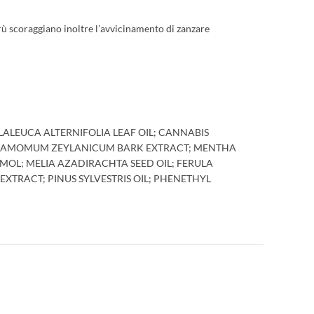
erù scoraggiano inoltre l’avvicinamento di zanzare
ALEUCA ALTERNIFOLIA LEAF OIL; CANNABIS
 CINNAMOMUM ZEYLANICUM BARK EXTRACT; MENTHA
YMOL; MELIA AZADIRACHTA SEED OIL; FERULA
EXTRACT; PINUS SYLVESTRIS OIL; PHENETHYL