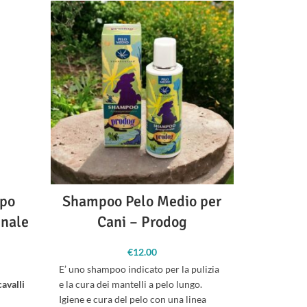
opo
Shampoo Pelo Medio per
Shampo
inale
Cani – Prodog
C
€
12.00
E’ uno shampoo indicato per la pulizia
E’ uno shamp
cavalli
e la cura dei mantelli a pelo lungo.
e la cura de
Igiene e cura del pelo con una linea
Igiene e cur