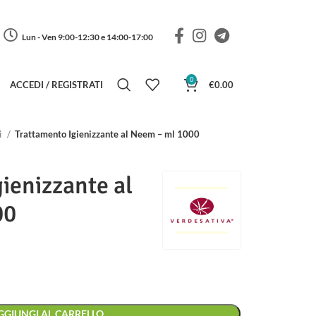
Lun - Ven 9:00-12:30 e 14:00-17:00
0
ACCEDI / REGISTRATI
€
0.00
i
Trattamento Igienizzante al Neem – ml 1000
ienizzante al
00
GGIUNGI AL CARRELLO