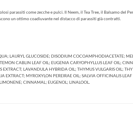
osi parassiti come zecche e pulci. Il Neem, il Tea Tree, il Balsamo del P
iscono un ottimo coadiuvante nel distacco di parassiti già contratti.
 AQUA; LAURYL GLUCOSIDE; DISODIUM COCOAMPHODIACETATE; MEL
GOSTEMON CABLIN LEAF OIL; EUGENIA CARYOPHYLLUS LEAF OIL;
IS EXTRACT; LAVANDULA HYBRIDA OIL; THYMUS VULGARIS OIL; TH
A EXTRACT; MYROXYLON PEREIRAE OIL; SALVIA OFFICINALIS LEAF 
-LIMONENE; CINNAMAL; EUGENOL; LINALOOL.