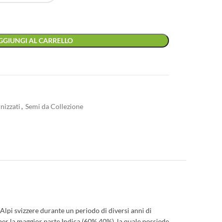
GGIUNGI AL CARRELLO
izzati
,
Semi da Collezione
 Alpi svizzere durante un periodo di diversi anni di
 per la maggior parte Indica (60%,40%), la quale possiede