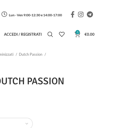
Lun - Ven 9:00-12:30 e 14:00-17:00
0
ACCEDI / REGISTRATI
€
0.00
inizzati
Dutch Passion
 DUTCH PASSION
a di prezzo: da €25.00 a €38.00