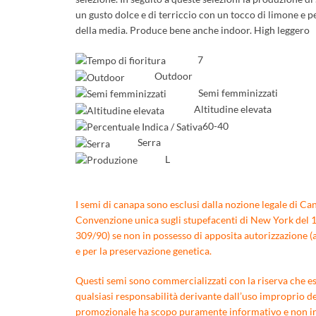
un gusto dolce e di terriccio con un tocco di limone e p
della media. Produce bene anche indoor. High leggero
7
Outdoor
Semi femminizzati
Altitudine elevata
60-40
Serra
L
I semi di canapa sono esclusi dalla nozione legale di Can
Convenzione unica sugli stupefacenti di New York del 196
309/90) se non in possesso di apposita autorizzazione (a
e per la preservazione genetica.
Questi semi sono commercializzati con la riserva che essi
qualsiasi responsabilità derivante dall’uso improprio de
promozionale ha scopo puramente informativo e non inte