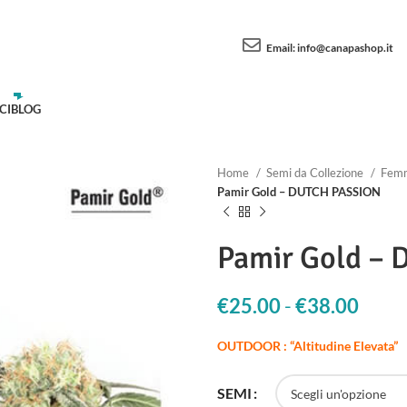
Email:
info@canapashop.it
CI
BLOG
Home
Semi da Collezione
Femm
Pamir Gold – DUTCH PASSION
Pamir Gold –
€
25.00
-
€
38.00
Fasci
OUTDOOR : “Altitudine Elevata”
SEMI