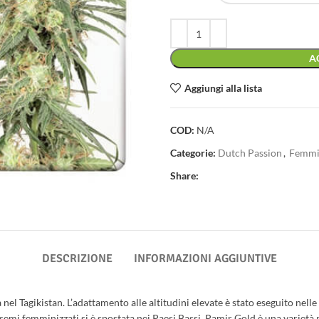
A
Aggiungi alla lista
COD:
N/A
Categorie:
Dutch Passion
,
Femmin
Share:
DESCRIZIONE
INFORMAZIONI AGGIUNTIVE
nel Tagikistan. L’adattamento alle altitudini elevate è stato eseguito nelle
i semi femminizzati si è spostata nei Paesi Bassi. Pamir Gold è una varietà