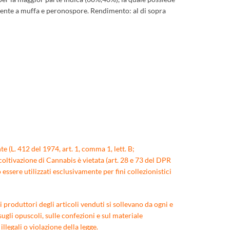
istente a muffa e peronospore. Rendimento: al di sopra
e (L. 412 del 1974, art. 1, comma 1, lett. B;
coltivazione di Cannabis è vietata (art. 28 e 73 del DPR
ssere utilizzati esclusivamente per fini collezionistici
 produttori degli articoli venduti si sollevano da ogni e
ugli opuscoli, sulle confezioni e sul materiale
egali o violazione della legge.