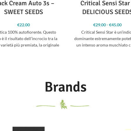
ack Cream Auto 3s –
Critical Sensi Star
SWEET SEEDS
DELICIOUS SEED
€
22.00
€
29.00
-
€
45.00
Fa
pre
tica 100% autofiorente. Questo
Critical Sensi Star è un’indi
€2
 è il risultato dell’incrocio tra la
dominante estremamente potet
€
 varietà più premiata, la originale
un intenso aroma muschiato c
Cream Caramel, e
evolve nel più fine degli
Brands