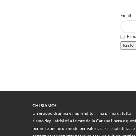
Email
Proce
CHI SIAMO?
Un gruppo di amici e imprenditori, ma prima di tutto
siamo degli attivisti a favore della Canapa libera e ques
per noi è anche un modo per valorizzare i suoi utilizzi e
contemporaneamente promuovere una cultura prezios