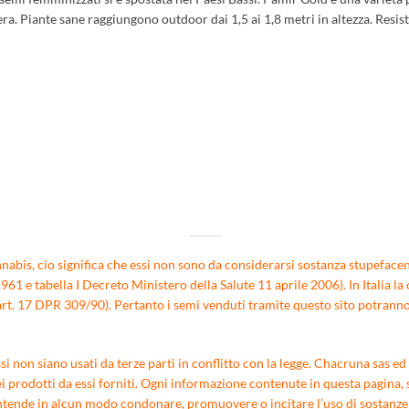
era. Piante sane raggiungono outdoor dai 1,5 ai 1,8 metri in altezza. Res
nabis, cio significa che essi non sono da considerarsi sostanza stupefacent
1 e tabella I Decreto Ministero della Salute 11 aprile 2006). In Italia la 
rt. 17 DPR 309/90). Pertanto i semi venduti tramite questo sito potranno e
 non siano usati da terze parti in conflitto con la legge. Chacruna sas ed i
i prodotti da essi forniti. Ogni informazione contenute in questa pagina, s
nde in alcun modo condonare, promuovere o incitare l’uso di sostanze ill