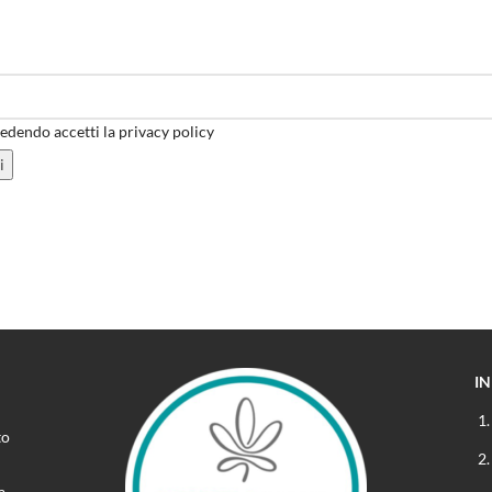
dendo accetti la privacy policy
I
to
a.