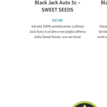
Black Jack Auto 3s –
Bl
SWEET SEEDS
€
27.00
Varietá 100% autofiorente. La Black
Gene
Jack Auto è un’altra meraviglia offerta
ibrido
dalla Sweet Seeds; una versione
nostra
automatica della popolare Black