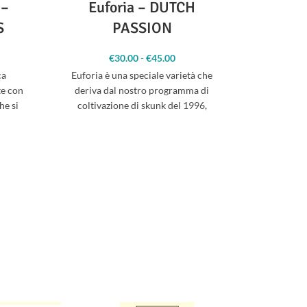
 –
Euforia – DUTCH
AutoMaz
S
PASSION
AutoMazar 
scia di
€
30.00
-
€
45.00
Fascia di
massima 
zzo: da
prezzo: da
ca
Euforia è una speciale varietà che
9.00 a
€30.00 a
coltivare. 
e con
deriva dal nostro programma di
45.00
€45.00
he si
coltivazione di skunk del 1996,
programma che ha prodotto