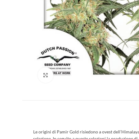
Clicca per ingrandire
Le origini di Pamir Gold risiedono a ovest dell’Himalaya 
selezione. In seguito a queste selezioni la produzione d