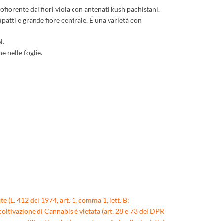
ofiorente dai fiori viola con antenati kush pachistani.
mpatti e grande fiore centrale. É una varietà con
l.
e nelle foglie.
e (L. 412 del 1974, art. 1, comma 1, lett. B;
coltivazione di Cannabis è vietata (art. 28 e 73 del DPR