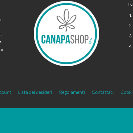
I
to
a.
a
 e
ccount
Lista dei desideri
Regolamenti
Contattaci
Cooki