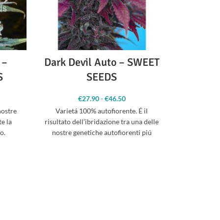
 –
Dark Devil Auto – SWEET
Euf
S
SEEDS
scia di
€
27.90
-
€
46.50
Fascia di
zzo: da
prezzo: da
nostre
Varietá 100% autofiorente. É il
Euforia è
4.00 a
€27.90 a
e la
risultato dell’ibridazione tra una delle
deriva 
39.00
€46.50
o.
nostre genetiche autofiorenti piú
coltiva
io
apprezzate, la Big Devil XL e
progr