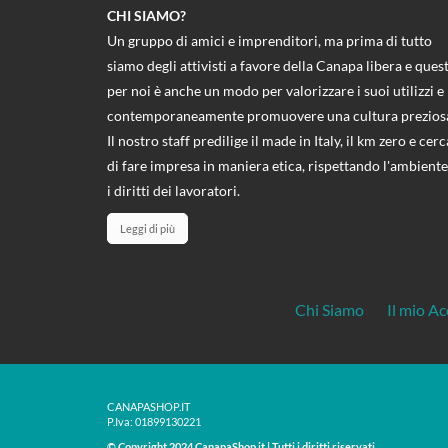
CHI SIAMO?
Un gruppo di amici e imprenditori, ma prima di tutto
siamo degli attivisti a favore della Canapa libera e ques
per noi è anche un modo per valorizzare i suoi utilizzi e
contemporaneamente promuovere una cultura prezios
Il nostro staff predilige il made in Italy, il km zero e cerc
di fare impresa in maniera etica, rispettando l'ambiente
i diritti dei lavoratori.
Leggi di più
Chi Siamo
Il mio A
CANAPASHOP.IT
P.Iva: 01899130221
© Copyright 2024 CanapaShop.it | Tutti i diritti riservati.