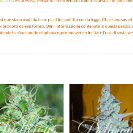
rt. 17 DPR 309/90). Pertanto i semi venduti tramite questo sito potranno e
 non siano usati da terze parti in conflitto con la legge. Chacruna sas ed i
i prodotti da essi forniti. Ogni informazione contenute in questa pagina, s
nde in alcun modo condonare, promuovere o incitare l’uso di sostanze ill