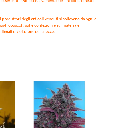
ssere utilizzati esclusivamente per fini collezionistici
 produttori degli articoli venduti si sollevano da ogni e
ugli opuscoli, sulle confezioni e sul materiale
egali o violazione della legge.