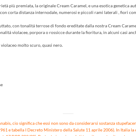
varietà più premiata, la originale Cream Caramel, e una esotica genetica aut
, con corta distanza internodale, numerosi e piccoli rami laterali , fiori co
ttato, con tonalitá terrose di fondo ereditate dalla nostra Cream Carame
nalitá violacee, porpora o rossicce durante la fioritura, in alcuni casi anch
no violaceo molto scuro, quasi nero.
ne
nabis, cio significa che essi non sono da considerarsi sostanza stupefacent
1 e tabella I Decreto Ministero della Salute 11 aprile 2006). In Italia la 