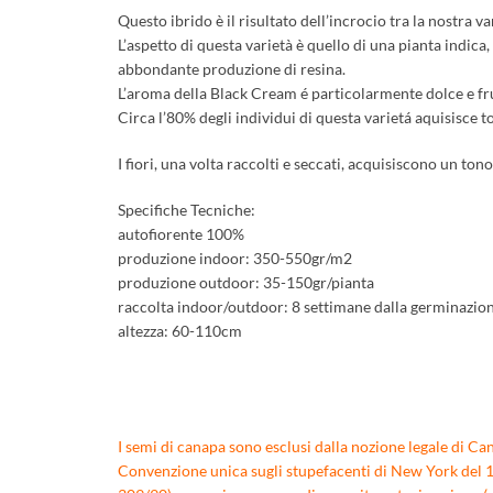
Questo ibrido è il risultato dell’incrocio tra la nostra 
L’aspetto di questa varietà è quello di una pianta indica
abbondante produzione di resina.
L’aroma della Black Cream é particolarmente dolce e fru
Circa l’80% degli individui di questa varietá aquisisce to
I fiori, una volta raccolti e seccati, acquisiscono un to
Specifiche Tecniche:
autofiorente 100%
produzione indoor: 350-550gr/m2
produzione outdoor: 35-150gr/pianta
raccolta indoor/outdoor: 8 settimane dalla germinazio
altezza: 60-110cm
I semi di canapa sono esclusi dalla nozione legale di Can
Convenzione unica sugli stupefacenti di New York del 196