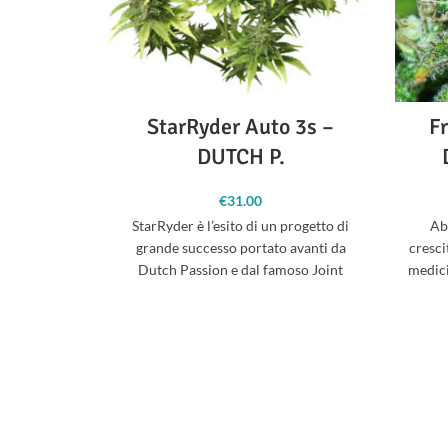
StarRyder Auto 3s –
Fr
DUTCH P.
€
31.00
StarRyder è l’esito di un progetto di
Ab
grande successo portato avanti da
cresci
Dutch Passion e dal famoso Joint
medici
Doctor della
I