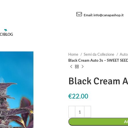
Email:
info@canapashop.it
CI
BLOG
Home
Semi da Collezione
Auto
Black Cream Auto 3s – SWEET SEE
Black Cream 
€
22.00
A