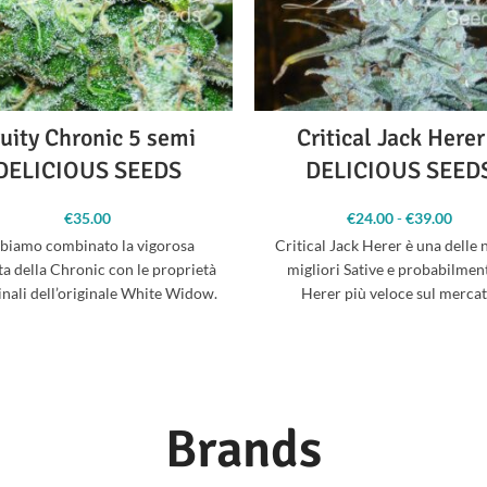
uity Chronic 5 semi
Critical Jack Herer
DELICIOUS SEEDS
DELICIOUS SEED
€
35.00
€
24.00
-
€
39.00
Fa
pre
biamo combinato la vigorosa
Critical Jack Herer è una delle 
€2
ta della Chronic con le proprietà
migliori Sative e probabilment
€
nali dell’originale White Widow.
Herer più veloce sul mercat
l risultato è uno strain super-
Incrociando il nostro masch
produttivo
Brands