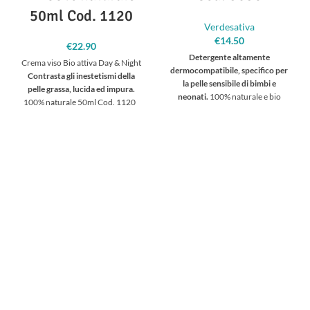
50ml Cod. 1120
Verdesativa
€
14.50
€
22.90
Detergente altamente
Crema viso Bio attiva Day & Night
dermocompatibile, specifico per
Contrasta gli inestetismi della
la pelle sensibile di bimbi e
pelle grassa, lucida ed impura.
neonati.
100% naturale e bio
100% naturale 50ml Cod. 1120
degradabile Ricco di estratti
vegetali, lascia i capelli dei vostri
bimbi morbidi e luminosi, e rende
la loro pelle
idratata e protetta.
Grazie alla delicata azione lavante,
previene le irritazioni e gli
arrossamenti cutanei ed è ideale
anche per
pelli molto delicate o
stressate
. Non contiene sapone né
solfati.
500ml