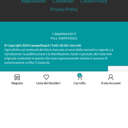
Regolamenti
Contattaci
Cookie Policy
Privacy Policy
CANAPASHOP.IT
P.Iva: 01899130221
© Copyright 2024 CanapaShop.it | Tutti i diritti riservati.
Ogni diritto sui contenuti del sito è riservato ai sensi della normativa vigente. La
riproduzione, la pubblicazione e la distribuzione, totale o parziale, del materiale
originale contenuto in questo sito sono espressamente vietate in assenza di
Treos »
autorizzazione scritta | Creato da
0
Negozio
Lista dei Desideri
Carrello
Il mio Account