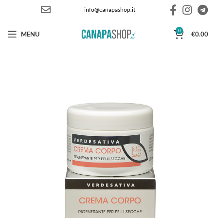
info@canapashop.it
0
MENU
€
0.00