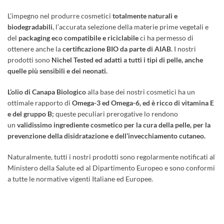
L’impegno nel produrre cosmetici
totalmente naturali e
biodegradabili
, l’accurata selezione della materie prime vegetali e
del
packaging eco compatibile e riciclabile
ci ha permesso di
ottenere anche la
certificazione BIO da parte di AIAB
. I nostri
prodotti sono
Nichel Tested ed adatti a tutti i tipi di pelle, anche
quelle più sensibili e dei neonati.
L’olio di Canapa Biologico
alla base dei nostri cosmetici ha un
ottimale rapporto di
Omega-3 ed Omega-6, ed è ricco di vitamina E
e del gruppo B;
queste peculiari prerogative lo rendono
un
validissimo ingrediente cosmetico per la cura della pelle, per la
prevenzione della disidratazione e dell’invecchiamento cutaneo.
Naturalmente, tutti i nostri prodotti sono regolarmente notificati al
Ministero della Salute ed al Dipartimento Europeo e sono conformi
a tutte le normative vigenti Italiane ed Europee.