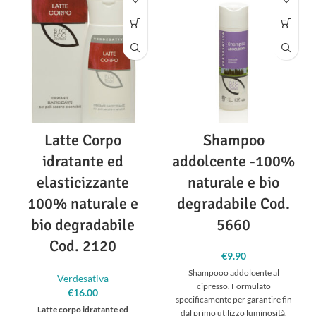
Gli estratti vegetali di a
vena, malva,
calendula, camomilla, pantenolo,
aloe e amido di riso rendono
questo prodotto un ottimo
coadiuvante nel trattamento degli
arrossamenti da pannolino,
svolgendo un’azione lenitiva,
rinfrescante e decongestionante.
Gli estratti di lavanda e tea tree
Latte Corpo
Shampoo
hanno invece un effetto
antimicotico ed antibatterico
idratante ed
addolcente -100%
necessario per le zone intime,
soprattutto in presenza del
elasticizzante
naturale e bio
pannolino.
100% naturale e
degradabile Cod.
Privo
di parabeni, profumi,
bio degradabile
5660
coloranti o altre sostanze
dannose, deterge delicatamente
Cod. 2120
senza alterare la naturale barriera
€
9.90
idrolipidica della pelle.
Shampooo addolcente al
Verdesativa
Cod. 5690
cipresso. Formulato
€
16.00
specificamente per garantire fin
Dispenser da 250ml
Latte corpo idratante ed
dal primo utilizzo luminosità,