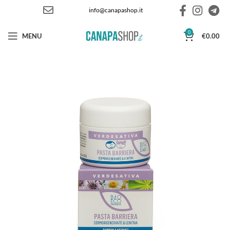
info@canapashop.it
0
MENU
€
0.00