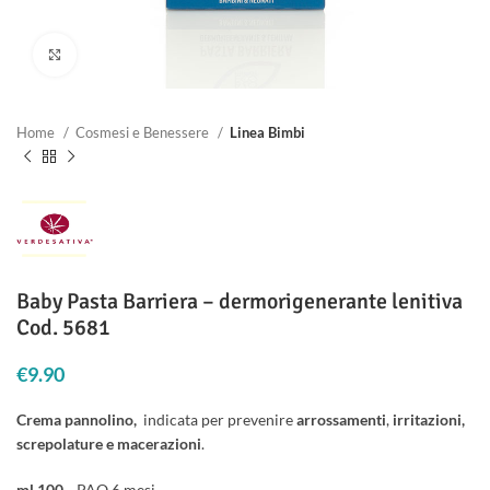
Clicca per ingrandire
Home
Cosmesi e Benessere
Linea Bimbi
Baby Pasta Barriera – dermorigenerante lenitiva
Cod. 5681
€
9.90
Crema pannolino,
indicata per prevenire
arrossamenti
,
irritazioni,
screpolature e macerazioni
.
ml 100
PAO 6 mesi