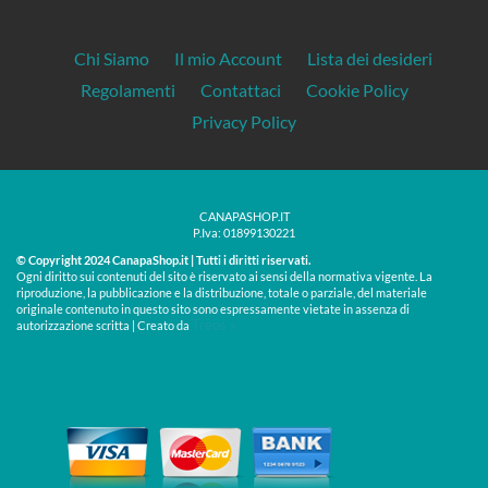
Chi Siamo
Il mio Account
Lista dei desideri
Regolamenti
Contattaci
Cookie Policy
Privacy Policy
CANAPASHOP.IT
P.Iva: 01899130221
© Copyright 2024 CanapaShop.it | Tutti i diritti riservati.
Ogni diritto sui contenuti del sito è riservato ai sensi della normativa vigente. La
riproduzione, la pubblicazione e la distribuzione, totale o parziale, del materiale
originale contenuto in questo sito sono espressamente vietate in assenza di
Treos »
autorizzazione scritta | Creato da