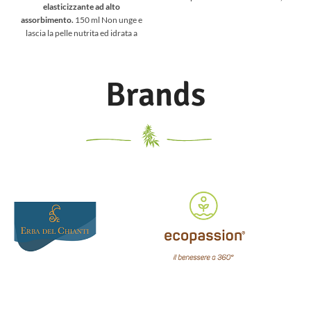
elasticizzante ad alto
pettinabilità e leggerezza e per
assorbimento.
150 ml Non unge e
minimizzare i rischi di allergia.
lascia la pelle nutrita ed idrata a
Ideale per l’uso quotidiano.
lungo.
Brands