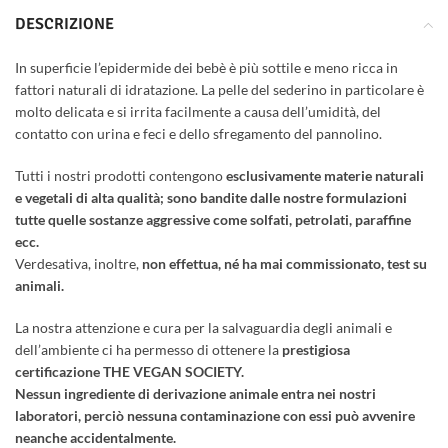
DESCRIZIONE
In superficie l’epidermide dei bebè è più sottile e meno ricca in
fattori naturali di idratazione. La pelle del sederino in particolare è
molto delicata e si irrita facilmente a causa dell’umidità, del
contatto con urina e feci e dello sfregamento del pannolino.
Tutti i nostri prodotti contengono
esclusivamente materie naturali
e vegetali di alta qualità; sono bandite dalle nostre formulazioni
tutte quelle sostanze aggressive come solfati, petrolati, paraffine
ecc.
Verdesativa, inoltre,
non effettua, né ha mai commissionato, test su
animali.
La nostra attenzione e cura per la salvaguardia degli animali e
dell’ambiente ci ha permesso di ottenere la
prestigiosa
certificazione THE VEGAN SOCIETY.
Nessun ingrediente di derivazione animale entra nei nostri
laboratori, perciò nessuna contaminazione con essi può avvenire
neanche accidentalmente.